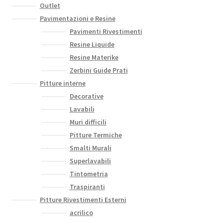
Outlet
Pavimentazioni e Resine
Pavimenti Rivestimenti
Resine Liquide
Resine Materike
Zerbini Guide Prati
Pitture interne
Decorative
Lavabili
Muri difficili
Pitture Termiche
Smalti Murali
Superlavabili
Tintometria
Traspiranti
Pitture Rivestimenti Esterni
acrilico