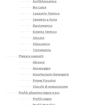
AcrilSilossanico
Bio Calce
Cappotto Termico
Cemento a Vista
Elastomerico
Esterno Termico
Silicato
Silossanico
Tintometria
Prepara supporti
Abrasivi
Decapaggio
Disinfestanti Detergenti
Primer Fissativi
Stucchi di preparazione
Profili alluminio legno e pvc
Profili Legno
Profili Metallici