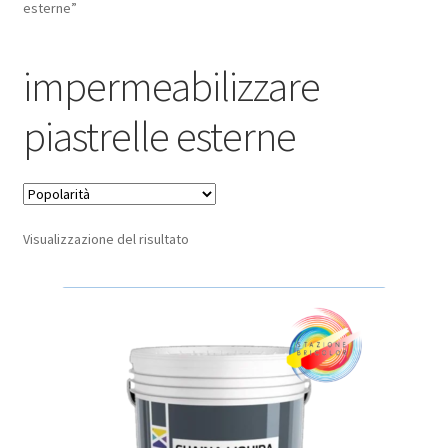
esterne”
Pagamento sicuro
impermeabilizzare
Privacy Policy
piastrelle esterne
Termini e condizioni d’uso
Visualizzazione del risultato