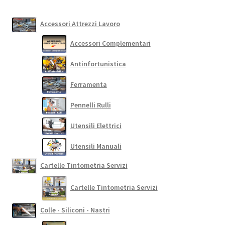
essere
scelte
Accessori Attrezzi Lavoro
nella
Accessori Complementari
pagina
del
Antinfortunistica
prodotto
Ferramenta
Pennelli Rulli
Utensili Elettrici
Utensili Manuali
Cartelle Tintometria Servizi
Cartelle Tintometria Servizi
Colle - Siliconi - Nastri