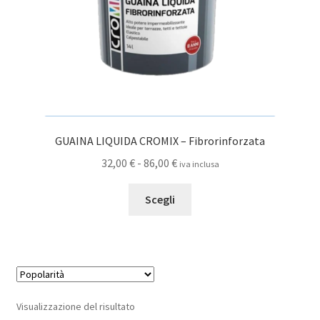
GUAINA LIQUIDA CROMIX – Fibrorinforzata
Fascia
32,00
€
-
86,00
€
iva inclusa
di
Questo
prezzo:
Scegli
prodotto
da
ha
32,00 €
più
a
varianti.
86,00 €
Le
opzioni
Visualizzazione del risultato
possono