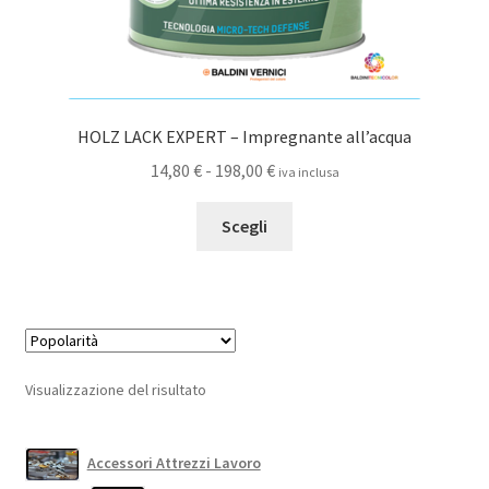
HOLZ LACK EXPERT – Impregnante all’acqua
Fascia
14,80
€
-
198,00
€
iva inclusa
di
Questo
prezzo:
Scegli
prodotto
da
ha
14,80 €
più
a
varianti.
198,00 €
Le
opzioni
Visualizzazione del risultato
possono
essere
scelte
Accessori Attrezzi Lavoro
nella