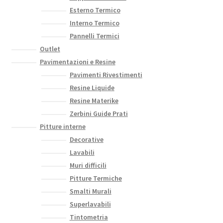
Esterno Termico
Interno Termico
Pannelli Termici
Outlet
Pavimentazioni e Resine
Pavimenti Rivestimenti
Resine Liquide
Resine Materike
Zerbini Guide Prati
Pitture interne
Decorative
Lavabili
Muri difficili
Pitture Termiche
Smalti Murali
Superlavabili
Tintometria