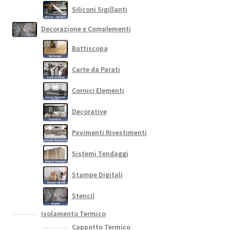
Siliconi Sigillanti
Decorazione e Complementi
Battiscopa
Carte da Parati
Cornici Elementi
Decorative
Pavimenti Rivestimenti
Sistemi Tendaggi
Stampe Digitali
Stencil
Isolamento Termico
Cappotto Termico