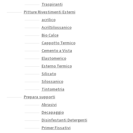
Traspiranti
Pitture Rivestimenti Esterni
acrilico
AcrilSilossanico
Bio Calce
Cappotto Termico
Cemento a Vista
Elastomerico
Esterno Termico
Silicato
Silossanico
Tintometria
Prepara supporti
Abrasivi
Decapaggio
Disinfestanti Detergenti
Primer Fissativi