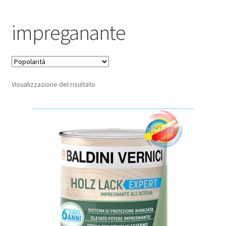
Pagamento sicuro
impreganante
Privacy Policy
Termini e condizioni d’uso
Visualizzazione del risultato