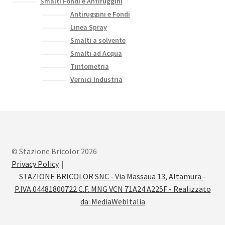
Smalti Fondi e Antiruggini
Antiruggini e Fondi
Linea Spray
Smalti a solvente
Smalti ad Acqua
Tintometria
Vernici Industria
© Stazione Bricolor 2026
Privacy Policy
STAZIONE BRICOLOR SNC - Via Massaua 13, Altamura -
P.IVA 04481800722 C.F. MNG VCN 71A24 A225F - Realizzato
da:
MediaWebItalia