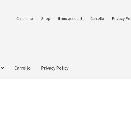
Chi siamo
Shop
Il mio account
Carrello
Privacy Po
Carrello
Privacy Policy
count
Pagamento
Pagamento sicuro
Privacy Policy