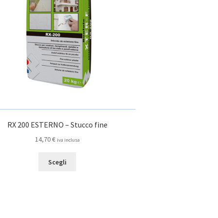
scelte
nella
pagina
del
prodotto
RX 200 ESTERNO – Stucco fine
14,70
€
iva inclusa
Questo
Scegli
prodotto
ha
più
varianti.
Le