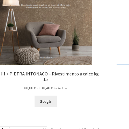
scelte
nella
pagina
del
prodotto
HI + PIETRA INTONACO – Rivestimento a calce kg
15
Fascia
66,00
€
-
136,40
€
iva inclusa
di
Questo
prezzo:
Scegli
prodotto
da
ha
66,00 €
più
a
varianti.
136,40 €