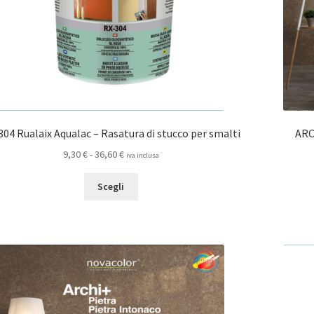
304 Rualaix Aqualac – Rasatura di stucco per smalti
ARC
Fascia
9,30
€
-
36,60
€
iva inclusa
di
Questo
prezzo:
Scegli
prodotto
da
ha
9,30 €
più
a
varianti.
36,60 €
Le
opzioni
possono
essere