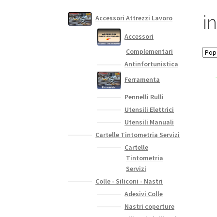
i
Accessori Attrezzi Lavoro
Accessori
Complementari
Antinfortunistica
Ferramenta
Pennelli Rulli
Utensili Elettrici
Utensili Manuali
Cartelle Tintometria Servizi
Cartelle
Tintometria
Servizi
Colle - Siliconi - Nastri
Adesivi Colle
Nastri coperture