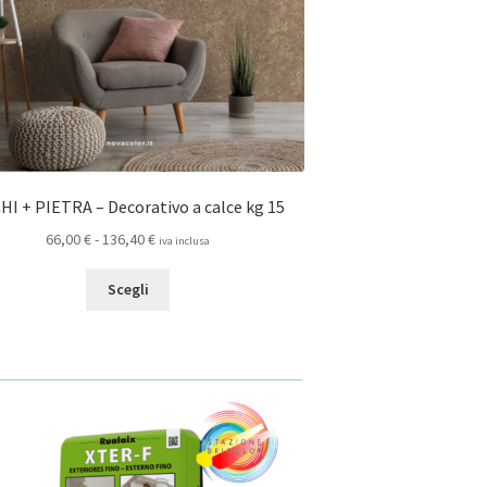
HI + PIETRA – Decorativo a calce kg 15
Fascia
66,00
€
-
136,40
€
iva inclusa
di
Questo
prezzo:
Scegli
prodotto
da
ha
66,00 €
più
a
varianti.
136,40 €
Le
opzioni
possono
essere