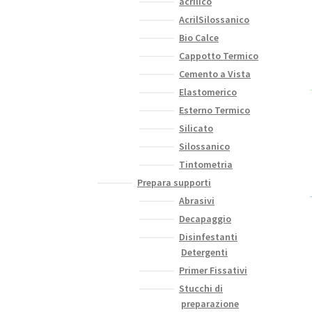
acrilico
AcrilSilossanico
Bio Calce
Cappotto Termico
Cemento a Vista
Elastomerico
Esterno Termico
Silicato
Silossanico
Tintometria
Prepara supporti
Abrasivi
Decapaggio
Disinfestanti
Detergenti
Primer Fissativi
Stucchi di
preparazione