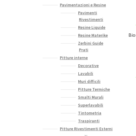
Pavimentazioni e Resine
Pavimenti
Rivestimenti
Resine Liquide
Bio
Resine Materike
Zerbini Guide
Prati
Pitture interne
Decorative
Lavabili
Muri difficili
Pitture Termiche
Smalti Murali
Superlavabili
Tintometria
Traspiranti
Pitture Rivestimenti Esterni