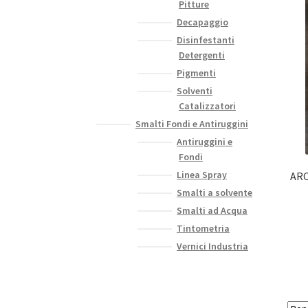
Pitture
Decapaggio
Disinfestanti
Detergenti
Pigmenti
Solventi
Catalizzatori
Smalti Fondi e Antiruggini
Antiruggini e
Fondi
Linea Spray
ARC
Smalti a solvente
Smalti ad Acqua
Tintometria
Vernici Industria