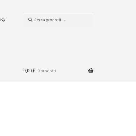
Cerca:
Cerca
licy
0,00
€
0 prodotti