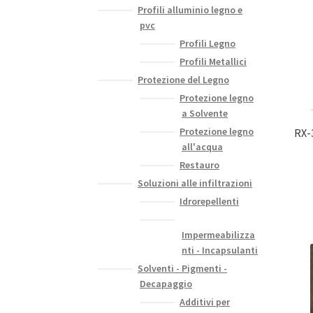
Profili alluminio legno e
pvc
Profili Legno
Profili Metallici
Protezione del Legno
Protezione legno
a Solvente
Protezione legno
RX-
all'acqua
Restauro
Soluzioni alle infiltrazioni
Idrorepellenti
Impermeabilizza
nti - Incapsulanti
Solventi - Pigmenti -
Decapaggio
Additivi per