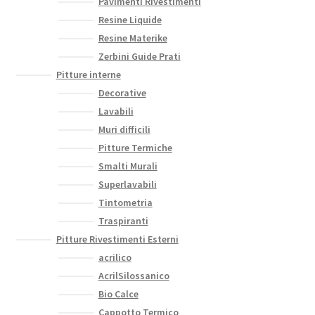
Pavimenti Rivestimenti
Resine Liquide
Resine Materike
Zerbini Guide Prati
Pitture interne
Decorative
Lavabili
Muri difficili
Pitture Termiche
Smalti Murali
Superlavabili
Tintometria
Traspiranti
Pitture Rivestimenti Esterni
acrilico
AcrilSilossanico
Bio Calce
Cappotto Termico