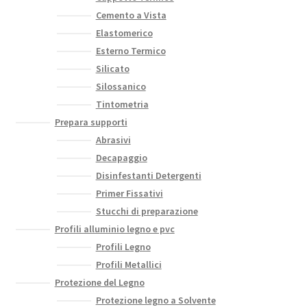
Cemento a Vista
Elastomerico
Esterno Termico
Silicato
Silossanico
Tintometria
Prepara supporti
Abrasivi
Decapaggio
Disinfestanti Detergenti
Primer Fissativi
Stucchi di preparazione
Profili alluminio legno e pvc
Profili Legno
Profili Metallici
Protezione del Legno
Protezione legno a Solvente