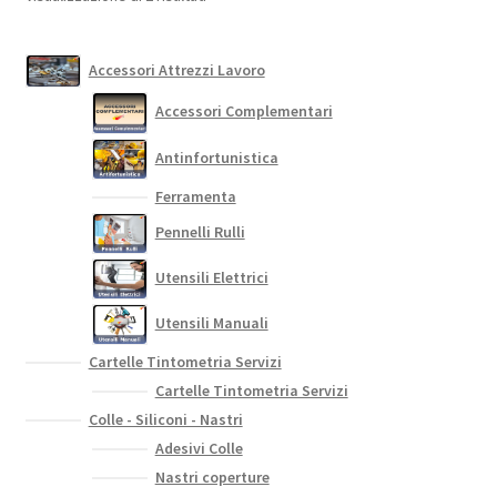
Accessori Attrezzi Lavoro
Accessori Complementari
Antinfortunistica
Ferramenta
Pennelli Rulli
Utensili Elettrici
Utensili Manuali
Cartelle Tintometria Servizi
Cartelle Tintometria Servizi
Colle - Siliconi - Nastri
Adesivi Colle
Nastri coperture