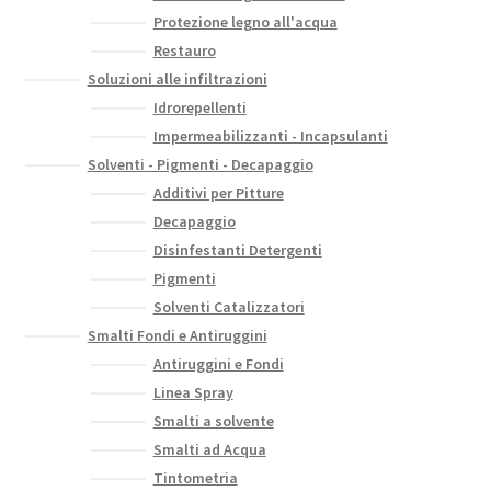
Protezione legno all'acqua
Restauro
Soluzioni alle infiltrazioni
Idrorepellenti
Impermeabilizzanti - Incapsulanti
Solventi - Pigmenti - Decapaggio
Additivi per Pitture
Decapaggio
Disinfestanti Detergenti
Pigmenti
Solventi Catalizzatori
Smalti Fondi e Antiruggini
Antiruggini e Fondi
Linea Spray
Smalti a solvente
Smalti ad Acqua
Tintometria