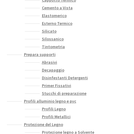
Cemento a Vista
Elastomerico
Esterno Termico
Silicato
Silossanico
Tintometria
Prepara supporti
Abrasivi
Decapaggio
Disinfestanti Detergenti
Primer Fissativi
Stucchi di preparazione
Profili alluminio legno e pvc
Profili Legno
Profili Metallici
Protezione del Legno
Protezione legno a Solvente