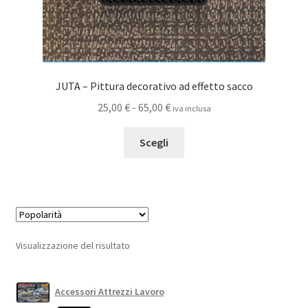
JUTA – Pittura decorativo ad effetto sacco
Fascia
25,00
€
-
65,00
€
iva inclusa
di
Questo
prezzo:
Scegli
prodotto
da
ha
25,00 €
più
a
varianti.
65,00 €
Le
opzioni
Visualizzazione del risultato
possono
essere
scelte
Accessori Attrezzi Lavoro
nella