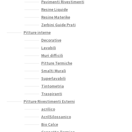
Pavimenti Rivestimenti
Resine Liquide
Resine Materike
Zerbini Guide Prati
Pitture interne
Decorative
Lavabili
Muri difficili
Pitture Termiche
Smalti Murali
Superlavabili
Tintometria
Traspiranti
Pitture Rivestimenti Esterni
acrilico
AcrilSilossanico
Bio Calce
Cappotto Termico