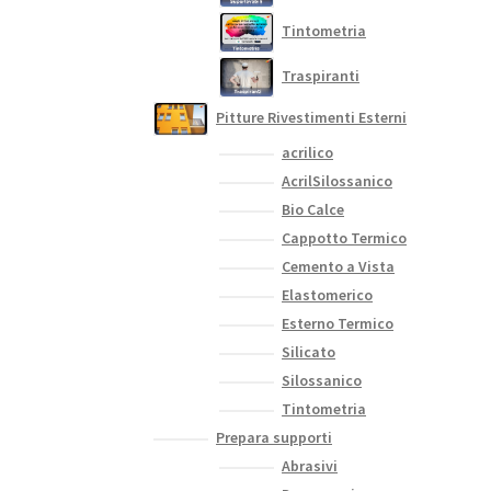
Tintometria
Traspiranti
Pitture Rivestimenti Esterni
acrilico
AcrilSilossanico
Bio Calce
Cappotto Termico
Cemento a Vista
Elastomerico
Esterno Termico
Silicato
Silossanico
Tintometria
Prepara supporti
Abrasivi