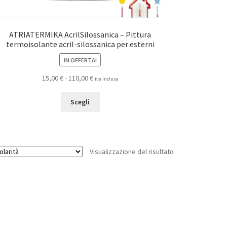
ATRIATERMIKA AcrilSilossanica – Pittura
termoisolante acril-silossanica per esterni
IN OFFERTA!
Fascia
15,00
€
-
110,00
€
iva inclusa
di
Questo
prezzo:
Scegli
prodotto
da
ha
15,00 €
più
a
varianti.
110,00 €
Visualizzazione del risultato
Le
opzioni
possono
essere
scelte
nella
pagina