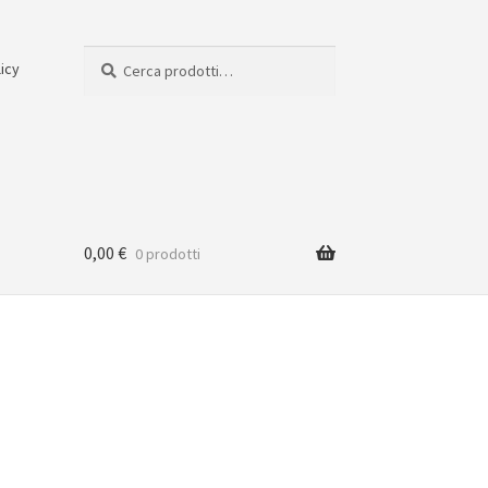
Cerca:
Cerca
licy
0,00
€
0 prodotti