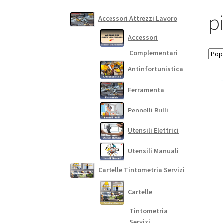
p
Accessori Attrezzi Lavoro
Accessori
Complementari
Antinfortunistica
Ferramenta
Pennelli Rulli
Utensili Elettrici
Utensili Manuali
Cartelle Tintometria Servizi
Cartelle
Tintometria
Servizi