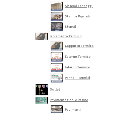
Sistemi Tendaggi
Stampe Digitali
Stencil
Isolamento Termico
Cappotto Termico
Esterno Termico
Interno Termico
Pannelli Termici
Outlet
Pavimentazioni e Resine
Pavimenti