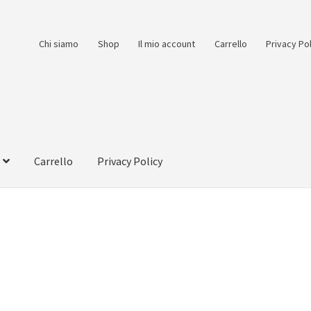
Chi siamo
Shop
Il mio account
Carrello
Privacy Po
Carrello
Privacy Policy
count
Pagamento
Pagamento sicuro
Privacy Policy