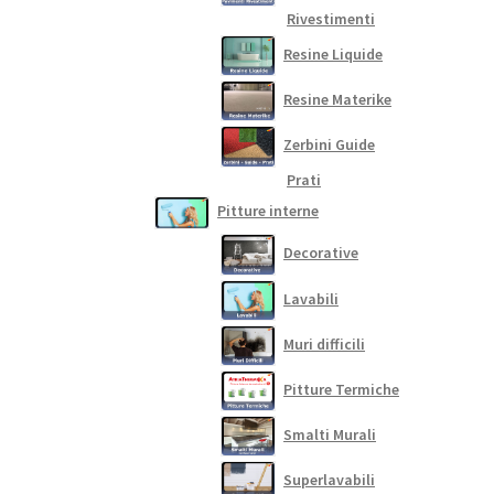
Rivestimenti
Resine Liquide
Resine Materike
Zerbini Guide
Prati
Pitture interne
Decorative
Lavabili
Muri difficili
Pitture Termiche
Smalti Murali
Superlavabili