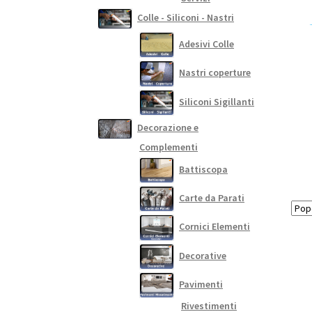
Colle - Siliconi - Nastri
Adesivi Colle
Nastri coperture
Siliconi Sigillanti
Decorazione e
Complementi
Battiscopa
Carte da Parati
Cornici Elementi
Decorative
Pavimenti
Rivestimenti