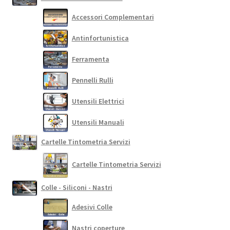
Accessori Complementari
Antinfortunistica
Ferramenta
Pennelli Rulli
Utensili Elettrici
Utensili Manuali
Cartelle Tintometria Servizi
Cartelle Tintometria Servizi
Colle - Siliconi - Nastri
Adesivi Colle
Nastri coperture