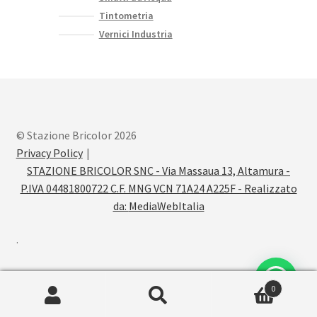
Tintometria
Vernici Industria
© Stazione Bricolor 2026
Privacy Policy
STAZIONE BRICOLOR SNC - Via Massaua 13, Altamura -
P.IVA 04481800722 C.F. MNG VCN 71A24 A225F - Realizzato
da:
MediaWebItalia
.
0
Cerca:
Cerca