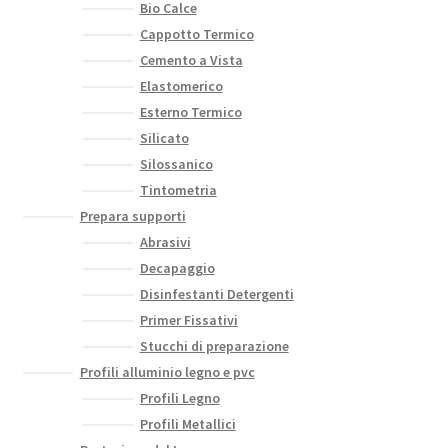
Bio Calce
Cappotto Termico
Cemento a Vista
Elastomerico
Esterno Termico
Silicato
Silossanico
Tintometria
Prepara supporti
Abrasivi
Decapaggio
Disinfestanti Detergenti
Primer Fissativi
Stucchi di preparazione
Profili alluminio legno e pvc
Profili Legno
Profili Metallici