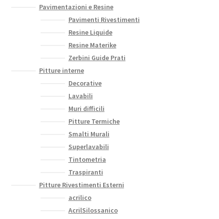
Pavimentazioni e Resine
Pavimenti Rivestimenti
Resine Liquide
Resine Materike
Zerbini Guide Prati
Pitture interne
Decorative
Lavabili
Muri difficili
Pitture Termiche
Smalti Murali
Superlavabili
Tintometria
Traspiranti
Pitture Rivestimenti Esterni
acrilico
AcrilSilossanico