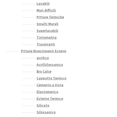
Lavabili
Muri difficili
Pitture Termiche
Smalti Murali
Superlavabili
Tintometria
Traspiranti
Pitture Rivestimenti Esterni
acrilico
AcrilSilossanico
Bio Calce
Cappotto Termico
Cemento a Vista
Elastomerico
Esterno Termico
Silicato
Silossanico