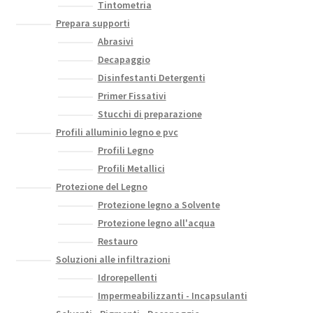
Tintometria
Prepara supporti
Abrasivi
Decapaggio
Disinfestanti Detergenti
Primer Fissativi
Stucchi di preparazione
Profili alluminio legno e pvc
Profili Legno
Profili Metallici
Protezione del Legno
Protezione legno a Solvente
Protezione legno all'acqua
Restauro
Soluzioni alle infiltrazioni
Idrorepellenti
Impermeabilizzanti - Incapsulanti