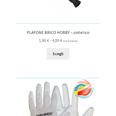
PLAFONE BRICO HOBBY – sintetico
Fascia
1,90
€
-
4,00
€
iva inclusa
di
Questo
prezzo:
Scegli
prodotto
da
ha
1,90 €
più
a
varianti.
4,00 €
Le
opzioni
possono
essere
scelte
nella