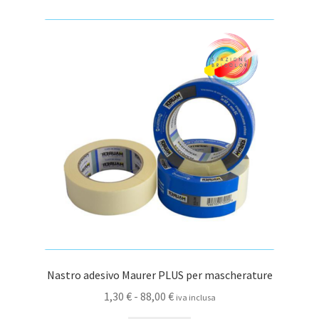
varianti.
Le
opzioni
possono
essere
scelte
nella
pagina
del
prodotto
Nastro adesivo Maurer PLUS per mascherature
Fascia
1,30
€
-
88,00
€
iva inclusa
di