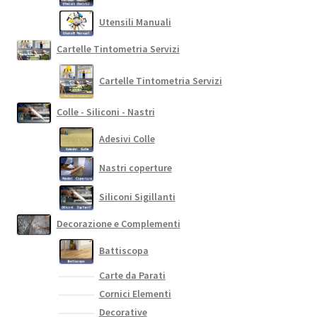
Utensili Manuali
Cartelle Tintometria Servizi
Cartelle Tintometria Servizi
Colle - Siliconi - Nastri
Adesivi Colle
Nastri coperture
Siliconi Sigillanti
Decorazione e Complementi
Battiscopa
Carte da Parati
Cornici Elementi
Decorative