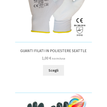
pagina
del
prodotto
GUANTI FILATI IN POLIESTERE SEATTLE
1,00
€
iva inclusa
Questo
Scegli
prodotto
ha
più
varianti.
Le
opzioni