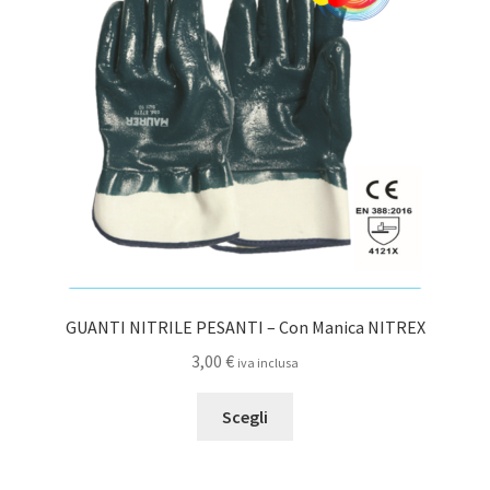
possono
essere
scelte
nella
pagina
del
prodotto
GUANTI NITRILE PESANTI – Con Manica NITREX
3,00
€
iva inclusa
Questo
Scegli
prodotto
ha
più