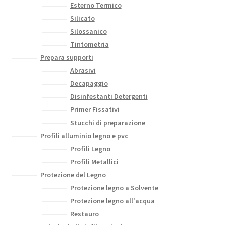
Esterno Termico
Silicato
Silossanico
Tintometria
Prepara supporti
Abrasivi
Decapaggio
Disinfestanti Detergenti
Primer Fissativi
Stucchi di preparazione
Profili alluminio legno e pvc
Profili Legno
Profili Metallici
Protezione del Legno
Protezione legno a Solvente
Protezione legno all'acqua
Restauro