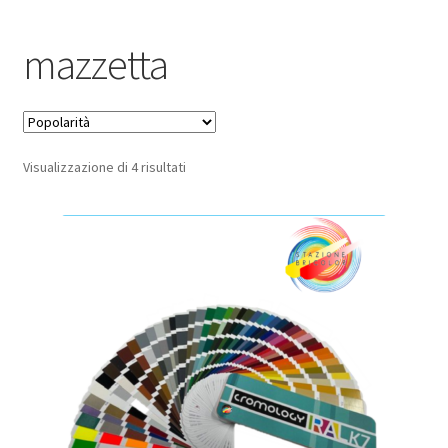
Pagamento sicuro
mazzetta
Privacy Policy
Termini e condizioni d’uso
Popolarità
Visualizzazione di 4 risultati