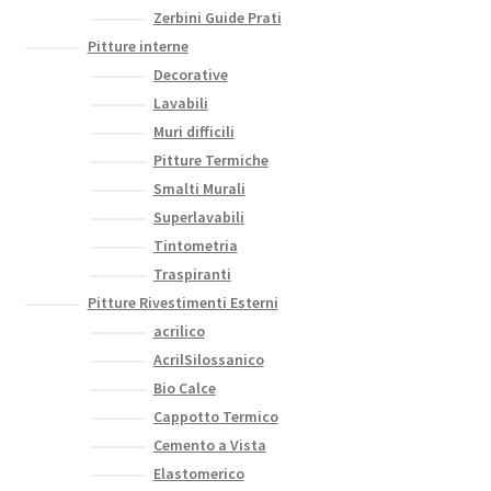
Zerbini Guide Prati
Pitture interne
Decorative
Lavabili
Muri difficili
Pitture Termiche
Smalti Murali
Superlavabili
Tintometria
Traspiranti
Pitture Rivestimenti Esterni
acrilico
AcrilSilossanico
Bio Calce
Cappotto Termico
Cemento a Vista
Elastomerico