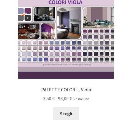
PALETTE COLORI – Viola
Fascia
3,50
€
-
98,00
€
iva inclusa
di
Questo
prezzo:
Scegli
prodotto
da
ha
3,50 €