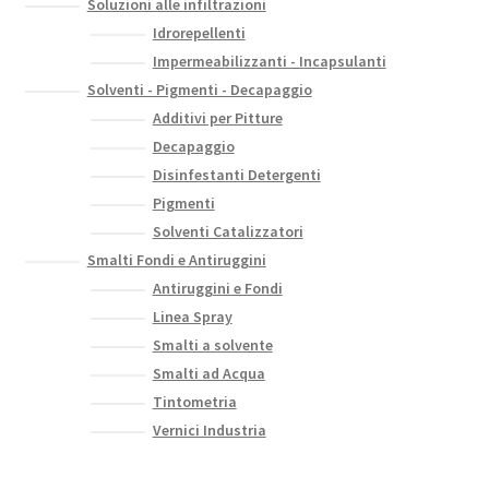
Soluzioni alle infiltrazioni
Idrorepellenti
Impermeabilizzanti - Incapsulanti
Solventi - Pigmenti - Decapaggio
Additivi per Pitture
Decapaggio
Disinfestanti Detergenti
Pigmenti
Solventi Catalizzatori
Smalti Fondi e Antiruggini
Antiruggini e Fondi
Linea Spray
Smalti a solvente
Smalti ad Acqua
Tintometria
Vernici Industria