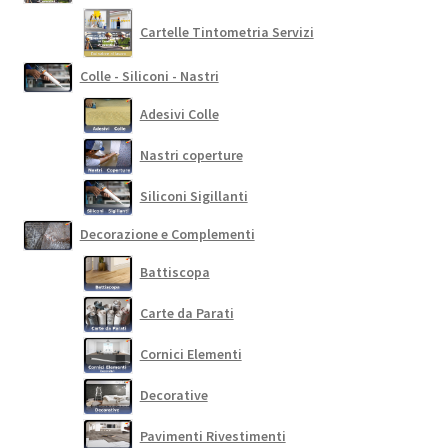
Cartelle Tintometria Servizi
Colle - Siliconi - Nastri
Adesivi Colle
Nastri coperture
Siliconi Sigillanti
Decorazione e Complementi
Battiscopa
Carte da Parati
Cornici Elementi
Decorative
Pavimenti Rivestimenti