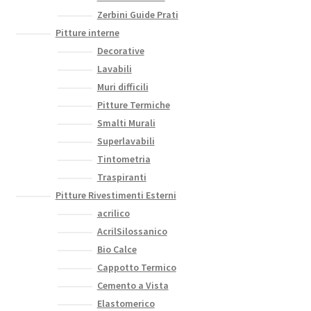
Zerbini Guide Prati
Pitture interne
Decorative
Lavabili
Muri difficili
Pitture Termiche
Smalti Murali
Superlavabili
Tintometria
Traspiranti
Pitture Rivestimenti Esterni
acrilico
AcrilSilossanico
Bio Calce
Cappotto Termico
Cemento a Vista
Elastomerico