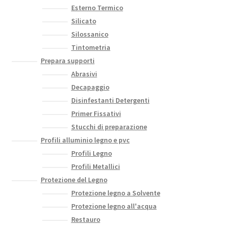
Esterno Termico
Silicato
Silossanico
Tintometria
Prepara supporti
Abrasivi
Decapaggio
Disinfestanti Detergenti
Primer Fissativi
Stucchi di preparazione
Profili alluminio legno e pvc
Profili Legno
Profili Metallici
Protezione del Legno
Protezione legno a Solvente
Protezione legno all'acqua
Restauro