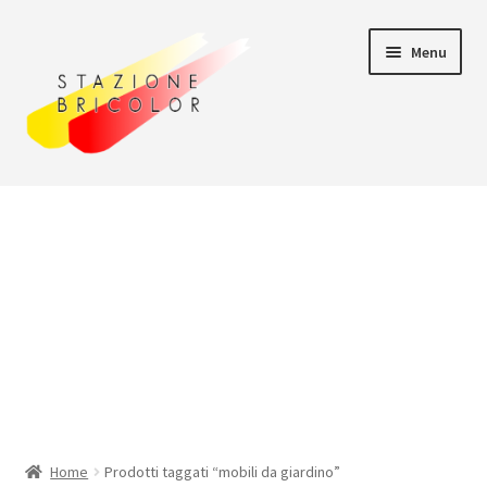
Vai
Vai
Menu
alla
al
navigazione
contenuto
Home
Carrello
Chi siamo
Consegna
Il mio account
Home
Prodotti taggati “mobili da giardino”
Pagamento