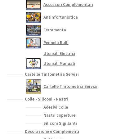
Accessori Complementari
pagina
del
Antinfortunistica
prodotto
Ferramenta
Pennelli Rulli
Utensili Elettrici
Utensili Manuali
Cartelle Tintometria Servizi
Cartelle Tintometria Servizi
Colle - Siliconi - Nastri
Adesivi Colle
Nastri coperture
Siliconi Sigillanti
Decorazione e Complementi