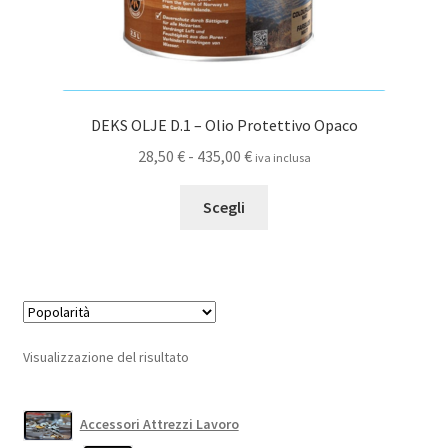
DEKS OLJE D.1 – Olio Protettivo Opaco
Fascia
28,50
€
-
435,00
€
iva inclusa
di
Questo
prezzo:
Scegli
prodotto
da
ha
28,50 €
più
a
varianti.
435,00 €
Le
opzioni
Visualizzazione del risultato
possono
essere
scelte
Accessori Attrezzi Lavoro
nella