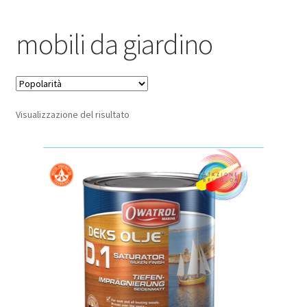
Pagamento sicuro
mobili da giardino
Privacy Policy
Termini e condizioni d’uso
Visualizzazione del risultato