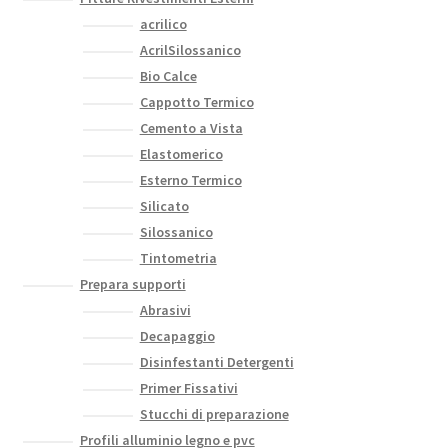
acrilico
AcrilSilossanico
Bio Calce
Cappotto Termico
Cemento a Vista
Elastomerico
Esterno Termico
Silicato
Silossanico
Tintometria
Prepara supporti
Abrasivi
Decapaggio
Disinfestanti Detergenti
Primer Fissativi
Stucchi di preparazione
Profili alluminio legno e pvc