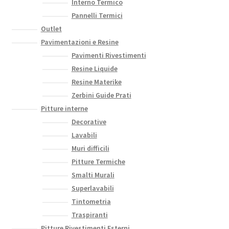
Interno Termico
Pannelli Termici
Outlet
Pavimentazioni e Resine
Pavimenti Rivestimenti
Resine Liquide
Resine Materike
Zerbini Guide Prati
Pitture interne
Decorative
Lavabili
Muri difficili
Pitture Termiche
Smalti Murali
Superlavabili
Tintometria
Traspiranti
Pitture Rivestimenti Esterni