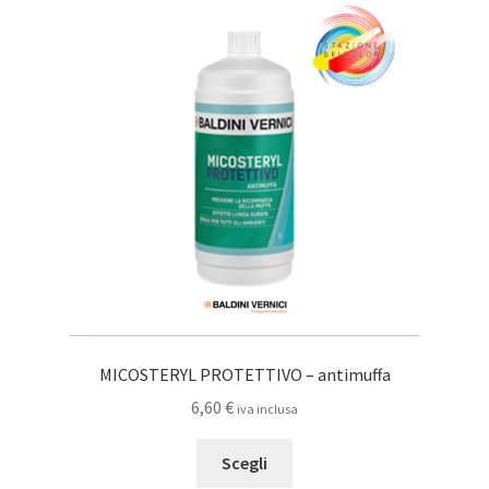
MICOSTERYL PROTETTIVO – antimuffa
6,60
€
iva inclusa
Questo
Scegli
prodotto