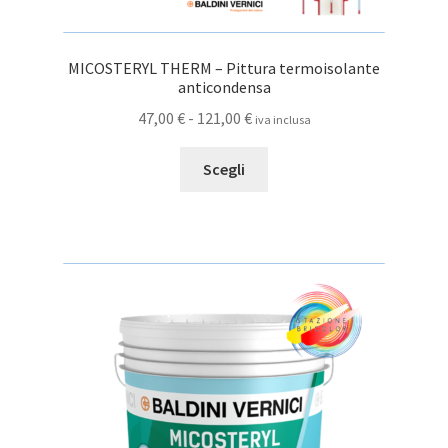
MICOSTERYL THERM – Pittura termoisolante
anticondensa
Fascia
47,00
€
-
121,00
€
iva inclusa
di
Questo
prezzo:
Scegli
prodotto
da
ha
47,00 €
più
a
varianti.
121,00 €
Le
opzioni
possono
essere
scelte
nella
pagina