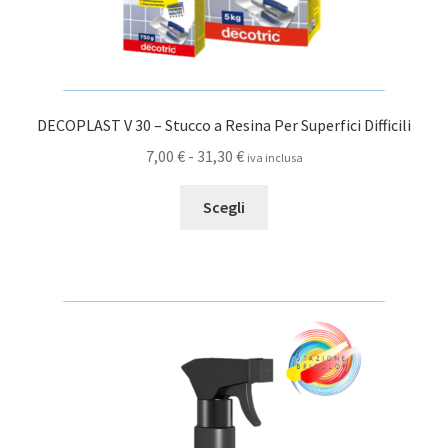
DECOPLAST V 30 – Stucco a Resina Per Superfici Difficili
Fascia
7,00
€
-
31,30
€
iva inclusa
di
Questo
prezzo:
Scegli
prodotto
da
ha
7,00 €
più
a
varianti.
31,30 €
Le
opzioni
possono
essere
scelte
nella