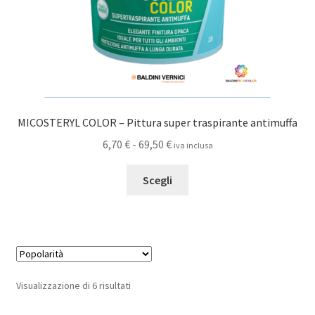
del
prodotto
MICOSTERYL COLOR – Pittura super traspirante antimuffa
Fascia
6,70
€
-
69,50
€
iva inclusa
di
Questo
prezzo:
Scegli
prodotto
da
ha
6,70 €
più
a
varianti.
69,50 €
Le
opzioni
Popolarità
Visualizzazione di 6 risultati
possono
essere