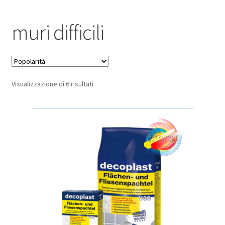
Pagamento sicuro
muri difficili
Privacy Policy
Termini e condizioni d’uso
Popolarità
Visualizzazione di 6 risultati