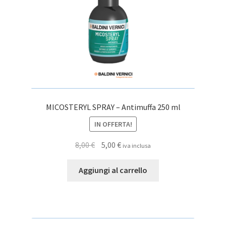
pagina
del
prodotto
MICOSTERYL SPRAY – Antimuffa 250 ml
IN OFFERTA!
Il
Il
8,00
€
5,00
€
iva inclusa
prezzo
prezzo
originale
attuale
Aggiungi al carrello
era:
è:
8,00 €.
5,00 €.