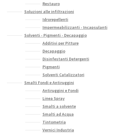
Restauro
Soluzioni alle infiltrazioni
Idrorepellenti
Impermeabilizzanti - Incapsulanti
Solventi - Pigmenti - Decapaggio
Additivi per Pitture
Decapaggio
Disinfestanti Detergenti
Pigmenti
Solventi Catalizzatori
Smalti Fondi e Antiruggini
Antiruggini e Fondi
Linea Spray
Smalti a solvente
Smalti ad Acqua
Tintometria
Vernici Industria