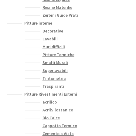
Resine Materike
Zerbini Guide Prati
Pitture interne
Decorative
Lavabili
Muri difficili
Pitture Termiche
Smalti Murali
Superlavabili
Tintometria
Traspiranti
Pitture Rivestimenti Esterni
acrilico
AcrilSilossanico
Bio Calce
Cappotto Termico
Cemento a Vista