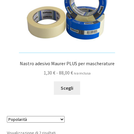
pagina
del
prodotto
Nastro adesivo Maurer PLUS per mascherature
Fascia
1,30
€
-
88,00
€
iva inclusa
di
Questo
prezzo:
Scegli
prodotto
da
ha
1,30 €
più
a
varianti.
88,00 €
Le
opzioni
Popolarità
Visualizzazione di 2 risultati