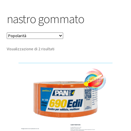
Pagamento sicuro
nastro gommato
Privacy Policy
Termini e condizioni d’uso
Popolarità
Visualizzazione di 2 risultati