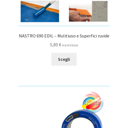
NASTRO 690 EDIL – Mulitiuso e Superfici ruvide
5,80
€
iva inclusa
Questo
Scegli
prodotto
ha
più
varianti.
Le
opzioni
possono
essere
scelte
nella