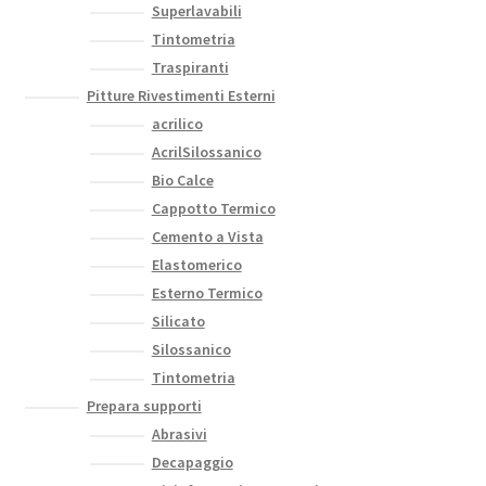
Superlavabili
Tintometria
Traspiranti
Pitture Rivestimenti Esterni
acrilico
AcrilSilossanico
Bio Calce
Cappotto Termico
Cemento a Vista
Elastomerico
Esterno Termico
Silicato
Silossanico
Tintometria
Prepara supporti
Abrasivi
Decapaggio