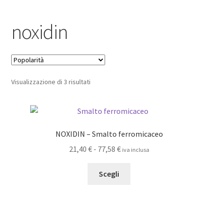
Pagamento sicuro
noxidin
Privacy Policy
Termini e condizioni d’uso
Popolarità
Visualizzazione di 3 risultati
NOXIDIN – Smalto ferromicaceo
Fascia
21,40
€
-
77,58
€
iva inclusa
di
Questo
prezzo:
Scegli
prodotto
da
ha
21,40 €
più
a
varianti.