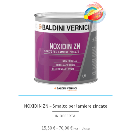
77,58 €
Le
opzioni
possono
essere
scelte
nella
pagina
del
prodotto
NOXIDIN ZN – Smalto per lamiere zincate
IN OFFERTA!
Fascia
15,50
€
-
70,00
€
iva inclusa