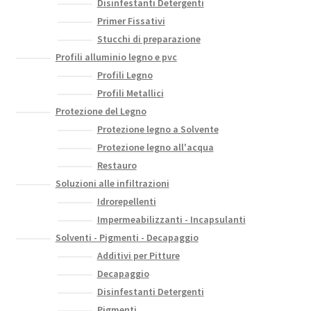
Disinfestanti Detergenti
Primer Fissativi
Stucchi di preparazione
Profili alluminio legno e pvc
Profili Legno
Profili Metallici
Protezione del Legno
Protezione legno a Solvente
Protezione legno all'acqua
Restauro
Soluzioni alle infiltrazioni
Idrorepellenti
Impermeabilizzanti - Incapsulanti
Solventi - Pigmenti - Decapaggio
Additivi per Pitture
Decapaggio
Disinfestanti Detergenti
Pigmenti