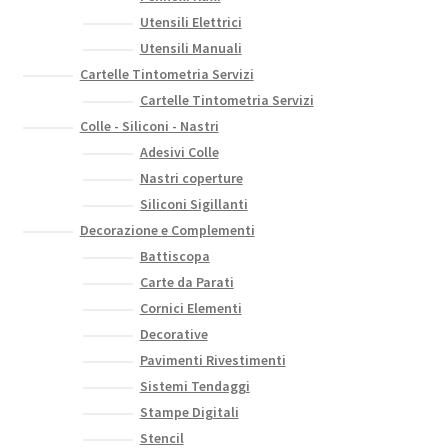
Utensili Elettrici
Utensili Manuali
Cartelle Tintometria Servizi
Cartelle Tintometria Servizi
Colle - Siliconi - Nastri
Adesivi Colle
Nastri coperture
Siliconi Sigillanti
Decorazione e Complementi
Battiscopa
Carte da Parati
Cornici Elementi
Decorative
Pavimenti Rivestimenti
Sistemi Tendaggi
Stampe Digitali
Stencil