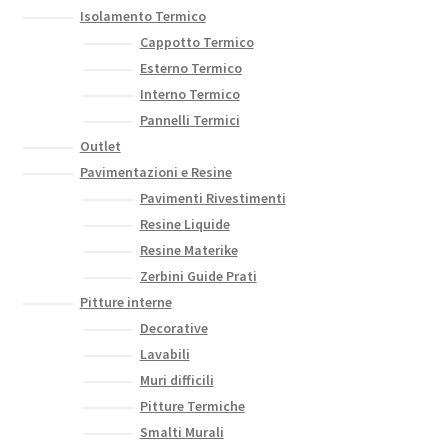
Isolamento Termico
Cappotto Termico
Esterno Termico
Interno Termico
Pannelli Termici
Outlet
Pavimentazioni e Resine
Pavimenti Rivestimenti
Resine Liquide
Resine Materike
Zerbini Guide Prati
Pitture interne
Decorative
Lavabili
Muri difficili
Pitture Termiche
Smalti Murali