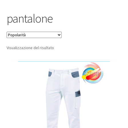
Pagamento sicuro
pantalone
Privacy Policy
Termini e condizioni d’uso
Visualizzazione del risultato