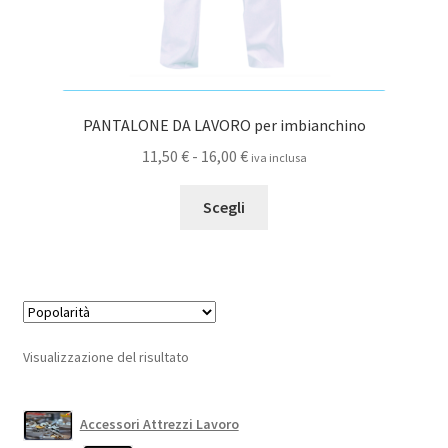
PANTALONE DA LAVORO per imbianchino
Fascia
11,50
€
-
16,00
€
iva inclusa
di
Questo
prezzo:
Scegli
prodotto
da
ha
11,50 €
più
a
varianti.
16,00 €
Le
opzioni
Visualizzazione del risultato
possono
essere
scelte
Accessori Attrezzi Lavoro
nella