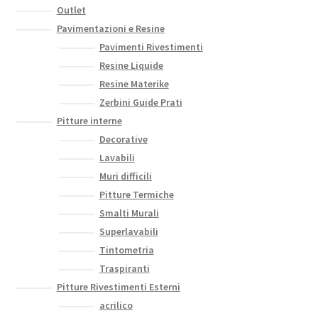
Outlet
Pavimentazioni e Resine
Pavimenti Rivestimenti
Resine Liquide
Resine Materike
Zerbini Guide Prati
Pitture interne
Decorative
Lavabili
Muri difficili
Pitture Termiche
Smalti Murali
Superlavabili
Tintometria
Traspiranti
Pitture Rivestimenti Esterni
acrilico