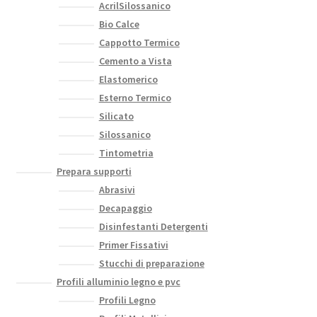
AcrilSilossanico
Bio Calce
Cappotto Termico
Cemento a Vista
Elastomerico
Esterno Termico
Silicato
Silossanico
Tintometria
Prepara supporti
Abrasivi
Decapaggio
Disinfestanti Detergenti
Primer Fissativi
Stucchi di preparazione
Profili alluminio legno e pvc
Profili Legno