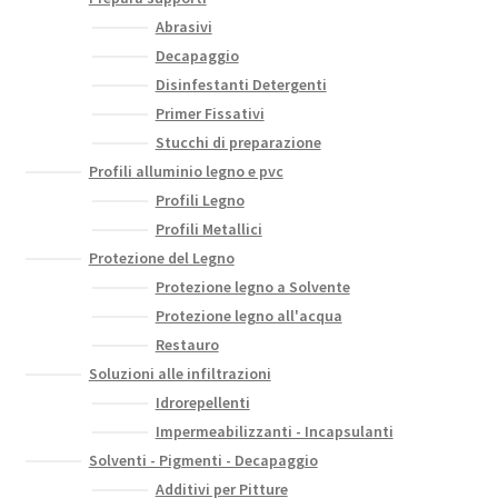
Abrasivi
Decapaggio
Disinfestanti Detergenti
Primer Fissativi
Stucchi di preparazione
Profili alluminio legno e pvc
Profili Legno
Profili Metallici
Protezione del Legno
Protezione legno a Solvente
Protezione legno all'acqua
Restauro
Soluzioni alle infiltrazioni
Idrorepellenti
Impermeabilizzanti - Incapsulanti
Solventi - Pigmenti - Decapaggio
Additivi per Pitture