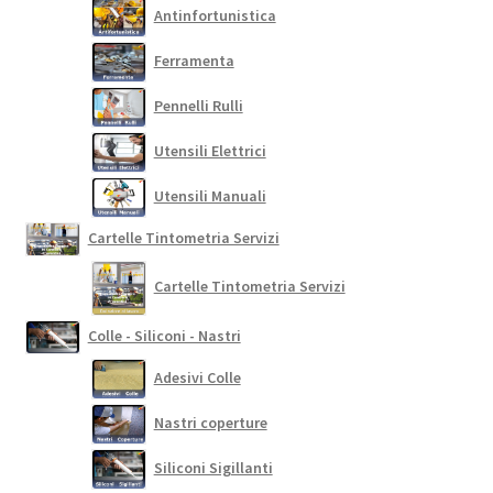
Antinfortunistica
Ferramenta
Pennelli Rulli
Utensili Elettrici
Utensili Manuali
Cartelle Tintometria Servizi
Cartelle Tintometria Servizi
Colle - Siliconi - Nastri
Adesivi Colle
Nastri coperture
Siliconi Sigillanti