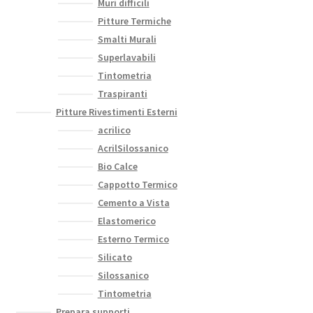
Muri difficili
Pitture Termiche
Smalti Murali
Superlavabili
Tintometria
Traspiranti
Pitture Rivestimenti Esterni
acrilico
AcrilSilossanico
Bio Calce
Cappotto Termico
Cemento a Vista
Elastomerico
Esterno Termico
Silicato
Silossanico
Tintometria
Prepara supporti