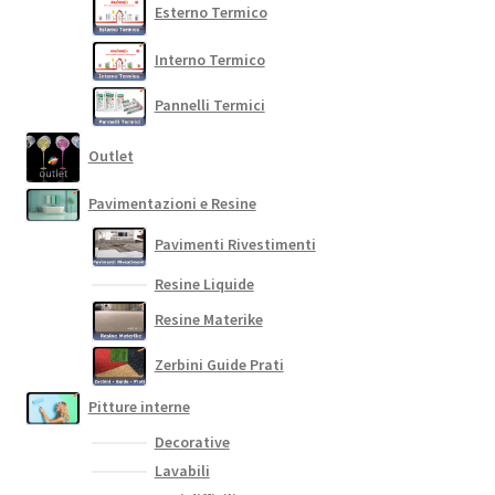
Esterno Termico
Interno Termico
Pannelli Termici
Outlet
Pavimentazioni e Resine
Pavimenti Rivestimenti
Resine Liquide
Resine Materike
Zerbini Guide Prati
Pitture interne
Decorative
Lavabili