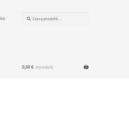
Cerca:
Cerca
licy
0,00
€
0 prodotti