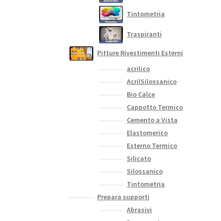
Tintometria
Traspiranti
Pitture Rivestimenti Esterni
acrilico
AcrilSilossanico
Bio Calce
Cappotto Termico
Cemento a Vista
Elastomerico
Esterno Termico
Silicato
Silossanico
Tintometria
Prepara supporti
Abrasivi