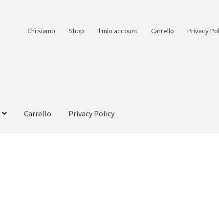
Chi siamo
Shop
Il mio account
Carrello
Privacy Po
Carrello
Privacy Policy
count
Pagamento
Pagamento sicuro
Privacy Policy