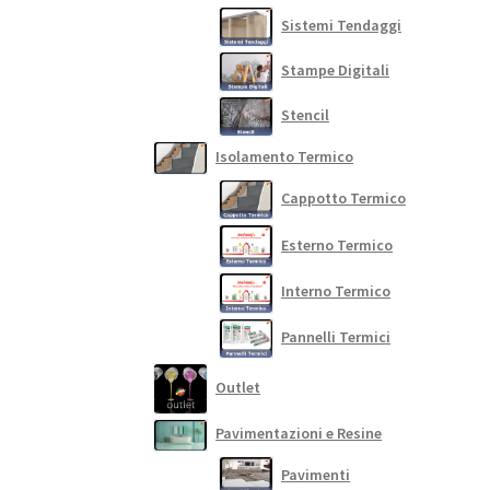
Sistemi Tendaggi
Stampe Digitali
Stencil
Isolamento Termico
Cappotto Termico
Esterno Termico
Interno Termico
Pannelli Termici
Outlet
Pavimentazioni e Resine
Pavimenti