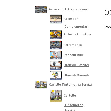
p
Accessori Attrezzi Lavoro
Accessori
Complementari
Antinfortunistica
Ferramenta
Pennelli Rulli
Utensili Elettrici
Utensili Manuali
Cartelle Tintometria Servizi
Cartelle
Tintometria
Servizi