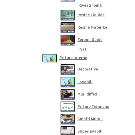
Rivestimenti
Resine Liquide
Resine Materike
Zerbini Guide
Prati
Pitture interne
Decorative
Lavabili
Muri difficili
Pitture Termiche
Smalti Murali
Superlavabili