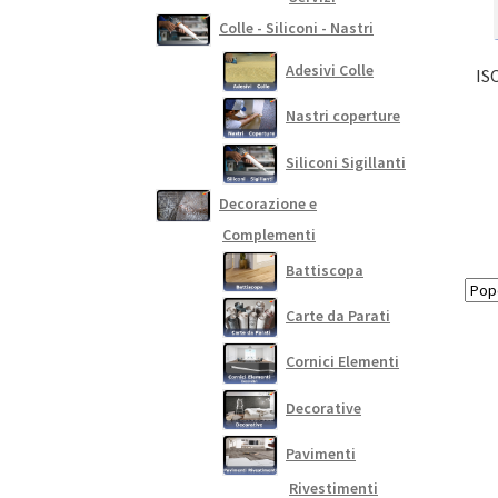
Colle - Siliconi - Nastri
Adesivi Colle
IS
Nastri coperture
Siliconi Sigillanti
Decorazione e
Complementi
Battiscopa
Carte da Parati
Cornici Elementi
Decorative
Pavimenti
Rivestimenti