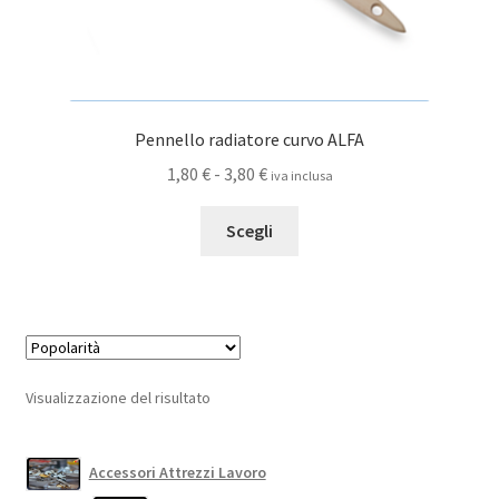
Pennello radiatore curvo ALFA
Fascia
1,80
€
-
3,80
€
iva inclusa
di
Questo
prezzo:
Scegli
prodotto
da
ha
1,80 €
più
a
varianti.
3,80 €
Le
opzioni
Visualizzazione del risultato
possono
essere
scelte
Accessori Attrezzi Lavoro
nella