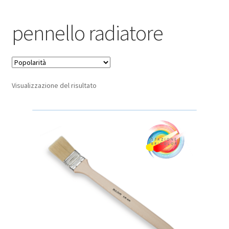
Pagamento sicuro
pennello radiatore
Privacy Policy
Termini e condizioni d’uso
Visualizzazione del risultato