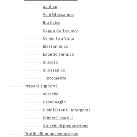
acrilico
AcrilSilossanico
Bio Calce
Cappotto Termico
Cemento a Vista
Elastomerico
Esterno Termico
Silicato
Silossanico
Tintometria
Prepara supporti
Abrasivi
Decapaggio
Disinfestanti Detergenti
Primer Fissativi
Stucchi di preparazione
Profili alluminio legno e pvc