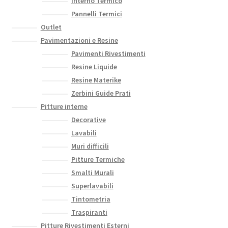
Interno Termico
Pannelli Termici
Outlet
Pavimentazioni e Resine
Pavimenti Rivestimenti
Resine Liquide
Resine Materike
Zerbini Guide Prati
Pitture interne
Decorative
Lavabili
Muri difficili
Pitture Termiche
Smalti Murali
Superlavabili
Tintometria
Traspiranti
Pitture Rivestimenti Esterni