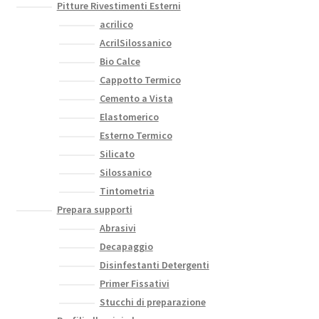
Pitture Rivestimenti Esterni
acrilico
AcrilSilossanico
Bio Calce
Cappotto Termico
Cemento a Vista
Elastomerico
Esterno Termico
Silicato
Silossanico
Tintometria
Prepara supporti
Abrasivi
Decapaggio
Disinfestanti Detergenti
Primer Fissativi
Stucchi di preparazione