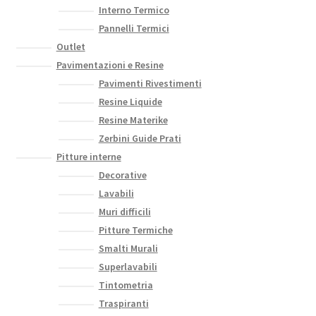
Interno Termico
Pannelli Termici
Outlet
Pavimentazioni e Resine
Pavimenti Rivestimenti
Resine Liquide
Resine Materike
Zerbini Guide Prati
Pitture interne
Decorative
Lavabili
Muri difficili
Pitture Termiche
Smalti Murali
Superlavabili
Tintometria
Traspiranti