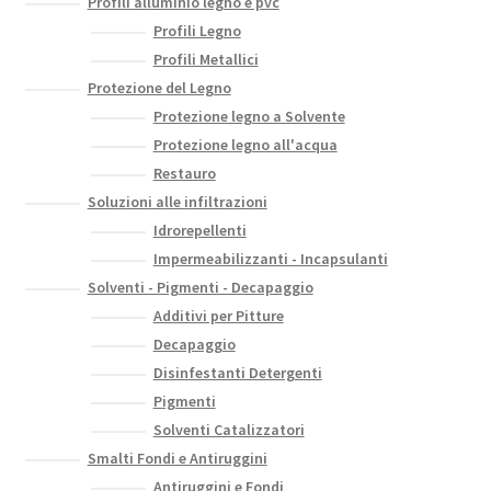
Profili alluminio legno e pvc
Profili Legno
Profili Metallici
Protezione del Legno
Protezione legno a Solvente
Protezione legno all'acqua
Restauro
Soluzioni alle infiltrazioni
Idrorepellenti
Impermeabilizzanti - Incapsulanti
Solventi - Pigmenti - Decapaggio
Additivi per Pitture
Decapaggio
Disinfestanti Detergenti
Pigmenti
Solventi Catalizzatori
Smalti Fondi e Antiruggini
Antiruggini e Fondi