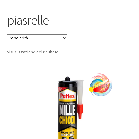
Pagamento sicuro
piasrelle
Privacy Policy
Termini e condizioni d’uso
Visualizzazione del risultato