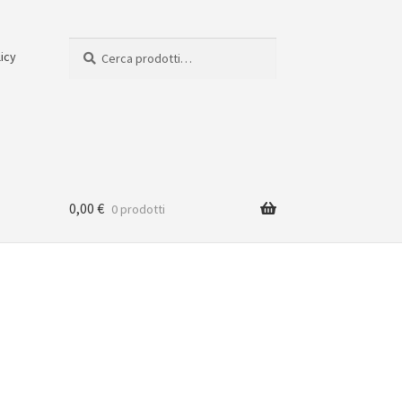
Cerca:
Cerca
licy
0,00
€
0 prodotti