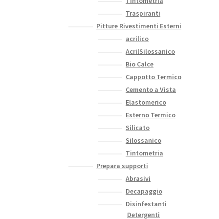
Tintometria
Traspiranti
Pitture Rivestimenti Esterni
acrilico
AcrilSilossanico
Bio Calce
Cappotto Termico
Cemento a Vista
Elastomerico
Esterno Termico
Silicato
Silossanico
Tintometria
Prepara supporti
Abrasivi
Decapaggio
Disinfestanti
Detergenti