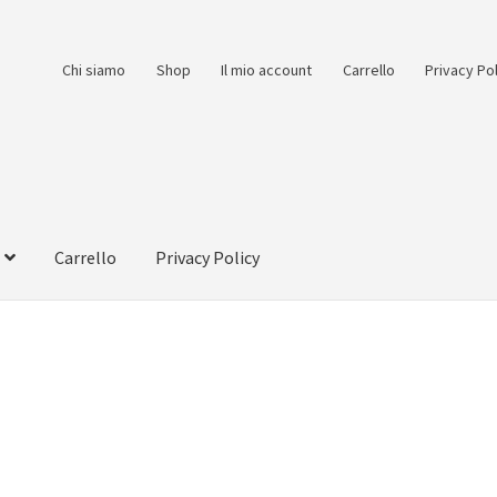
Chi siamo
Shop
Il mio account
Carrello
Privacy Po
Carrello
Privacy Policy
count
Pagamento
Pagamento sicuro
Privacy Policy