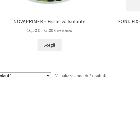
NOVAPRIMER – Fissativo Isolante
FOND FIX 
Fascia
16,50
€
-
75,00
€
iva inclusa
di
Questo
prezzo:
Scegli
prodotto
da
ha
16,50 €
più
a
varianti.
75,00 €
Popolarità
Visualizzazione di 2 risultati
Le
opzioni
possono
essere
scelte
nella
pagina
del
prodotto