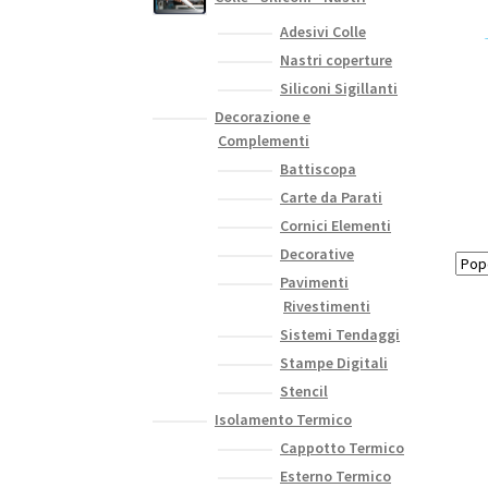
Adesivi Colle
Nastri coperture
Siliconi Sigillanti
Decorazione e
Complementi
Battiscopa
Carte da Parati
Cornici Elementi
Decorative
Pavimenti
Rivestimenti
Sistemi Tendaggi
Stampe Digitali
Stencil
Isolamento Termico
Cappotto Termico
Esterno Termico