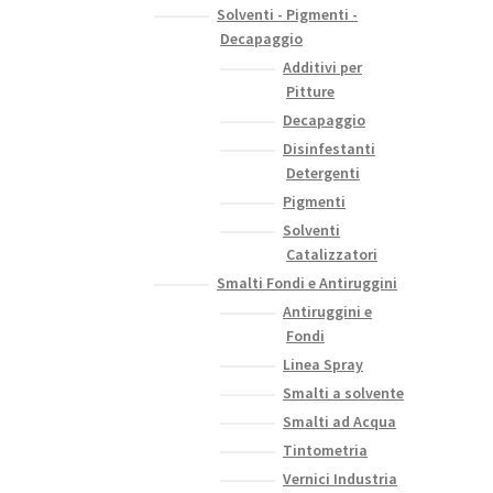
Solventi - Pigmenti -
Decapaggio
Additivi per
Pitture
Decapaggio
Disinfestanti
Detergenti
Pigmenti
Solventi
Catalizzatori
Smalti Fondi e Antiruggini
Antiruggini e
Fondi
Linea Spray
Smalti a solvente
Smalti ad Acqua
Tintometria
Vernici Industria