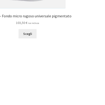
– Fondo micro rugoso universale pigmentato
103,50
€
iva inclusa
Questo
Scegli
prodotto
ha
più
varianti.
Le
opzioni
possono
essere
scelte
nella
pagina
del
prodotto