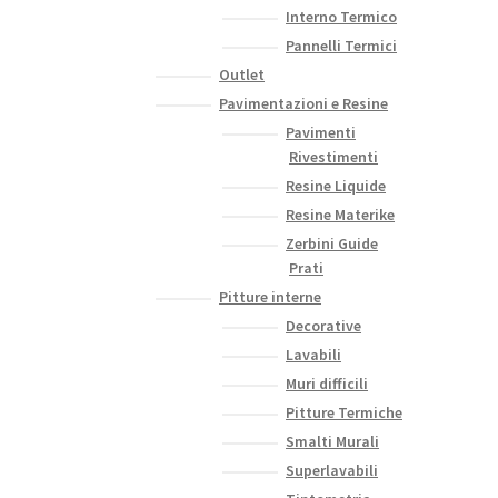
Interno Termico
Pannelli Termici
Outlet
Pavimentazioni e Resine
Pavimenti
Rivestimenti
Resine Liquide
Resine Materike
Zerbini Guide
Prati
Pitture interne
Decorative
Lavabili
Muri difficili
Pitture Termiche
Smalti Murali
Superlavabili