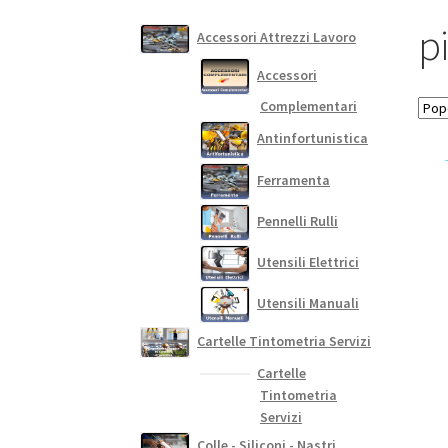
p
Accessori Attrezzi Lavoro
Accessori
Complementari
Antinfortunistica
Ferramenta
Pennelli Rulli
Utensili Elettrici
Utensili Manuali
Cartelle Tintometria Servizi
Cartelle
Tintometria
Servizi
Colle - Siliconi - Nastri