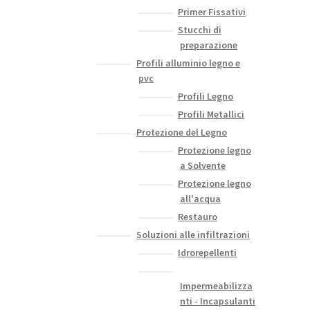
Primer Fissativi
Stucchi di
preparazione
Profili alluminio legno e
pvc
Profili Legno
Profili Metallici
Protezione del Legno
Protezione legno
a Solvente
Protezione legno
all'acqua
Restauro
Soluzioni alle infiltrazioni
Idrorepellenti
Impermeabilizza
nti - Incapsulanti