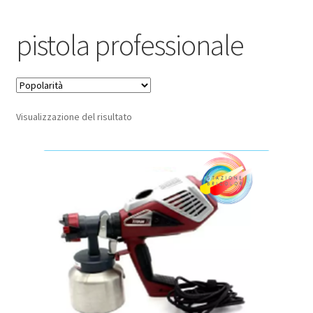
Pagamento sicuro
pistola professionale
Privacy Policy
Termini e condizioni d’uso
Visualizzazione del risultato