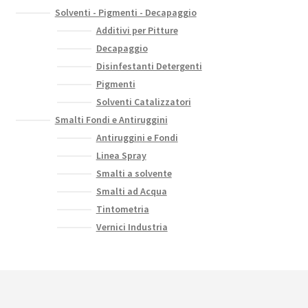
Solventi - Pigmenti - Decapaggio
Additivi per Pitture
Decapaggio
Disinfestanti Detergenti
Pigmenti
Solventi Catalizzatori
Smalti Fondi e Antiruggini
Antiruggini e Fondi
Linea Spray
Smalti a solvente
Smalti ad Acqua
Tintometria
Vernici Industria