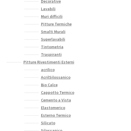
Decorative
Lavabili
Muri difficili
Pitture Termiche
Smalti Murali
Superlavabili
Tintometria
Traspiranti
Pitture Rivestimenti Esterni
acrilico
AcrilSilossanico
Bio Calce
Cappotto Termico
Cemento a Vista
Elastomerico
Esterno Termico
Silicato
Silossanico