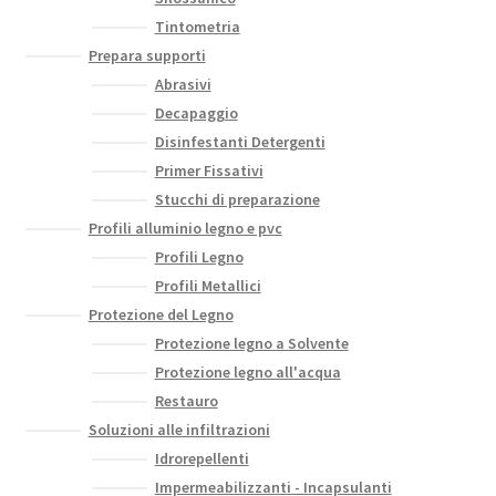
Tintometria
Prepara supporti
Abrasivi
Decapaggio
Disinfestanti Detergenti
Primer Fissativi
Stucchi di preparazione
Profili alluminio legno e pvc
Profili Legno
Profili Metallici
Protezione del Legno
Protezione legno a Solvente
Protezione legno all'acqua
Restauro
Soluzioni alle infiltrazioni
Idrorepellenti
Impermeabilizzanti - Incapsulanti