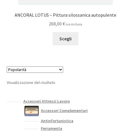
ANCORAL LOTUS – Pittura silossanica autopulente
268,00
€
iva inclusa
Questo
Scegli
prodotto
ha
più
varianti.
Le
opzioni
Visualizzazione del risultato
possono
essere
scelte
Accessori Attrezzi Lavoro
nella
Accessori Complementari
pagina
Antinfortunistica
del
Ferramenta
prodotto