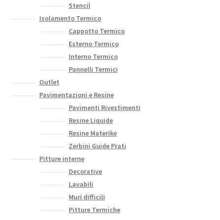
Stencil
Isolamento Termico
Cappotto Termico
Esterno Termico
Interno Termico
Pannelli Termici
Outlet
Pavimentazioni e Resine
Pavimenti Rivestimenti
Resine Liquide
Resine Materike
Zerbini Guide Prati
Pitture interne
Decorative
Lavabili
Muri difficili
Pitture Termiche