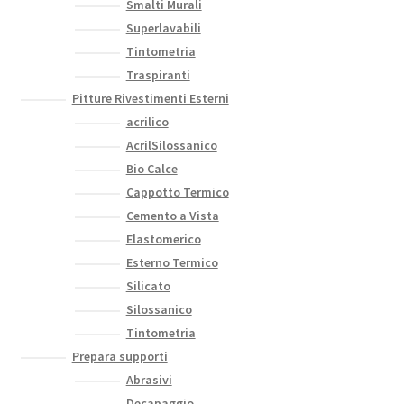
Smalti Murali
Superlavabili
Tintometria
Traspiranti
Pitture Rivestimenti Esterni
acrilico
AcrilSilossanico
Bio Calce
Cappotto Termico
Cemento a Vista
Elastomerico
Esterno Termico
Silicato
Silossanico
Tintometria
Prepara supporti
Abrasivi
Decapaggio