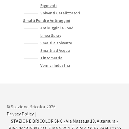
Pigmenti
Solventi Catalizzatori
Smalti Fondi e Antiruggini
Antiruggini e Fondi
Linea Spray
Smalti a solvente
Smalti ad Acqua
Tintometria
Vernici Industria
© Stazione Bricolor 2026
Privacy Policy
STAZIONE BRICOLOR SNC - Via Massaua 13, Altamura -
P.IVA 04481800722 C.F. MNG VCN 71A24 A225F - Realizzato