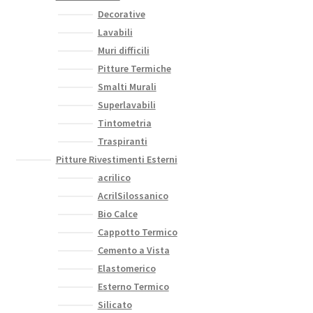
Decorative
Lavabili
Muri difficili
Pitture Termiche
Smalti Murali
Superlavabili
Tintometria
Traspiranti
Pitture Rivestimenti Esterni
acrilico
AcrilSilossanico
Bio Calce
Cappotto Termico
Cemento a Vista
Elastomerico
Esterno Termico
Silicato