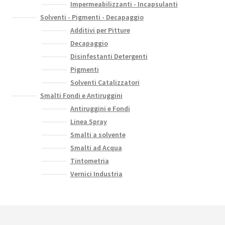
Impermeabilizzanti - Incapsulanti
Solventi - Pigmenti - Decapaggio
Additivi per Pitture
Decapaggio
Disinfestanti Detergenti
Pigmenti
Solventi Catalizzatori
Smalti Fondi e Antiruggini
Antiruggini e Fondi
Linea Spray
Smalti a solvente
Smalti ad Acqua
Tintometria
Vernici Industria