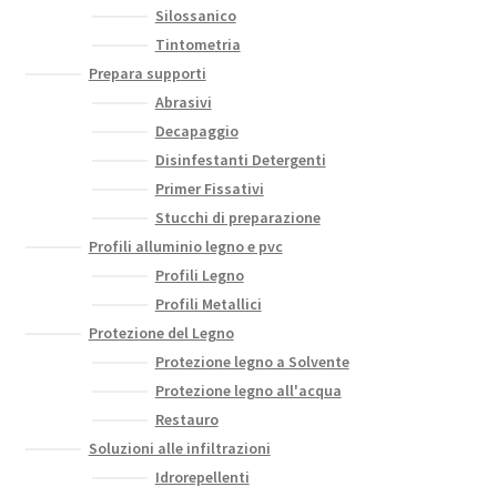
Silossanico
Tintometria
Prepara supporti
Abrasivi
Decapaggio
Disinfestanti Detergenti
Primer Fissativi
Stucchi di preparazione
Profili alluminio legno e pvc
Profili Legno
Profili Metallici
Protezione del Legno
Protezione legno a Solvente
Protezione legno all'acqua
Restauro
Soluzioni alle infiltrazioni
Idrorepellenti