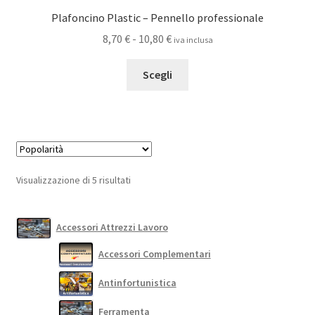
Plafoncino Plastic – Pennello professionale
Fascia
8,70
€
-
10,80
€
iva inclusa
di
Questo
prezzo:
Scegli
prodotto
da
ha
8,70 €
più
a
varianti.
10,80 €
Le
opzioni
Popolarità
Visualizzazione di 5 risultati
possono
essere
scelte
Accessori Attrezzi Lavoro
nella
Accessori Complementari
pagina
del
Antinfortunistica
prodotto
Ferramenta