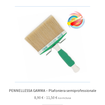
a
varianti.
4,00 €
Le
opzioni
possono
essere
scelte
nella
pagina
del
prodotto
PENNELLESSA GAMMA – Plafoniera semiprofessionale
Fascia
8,90
€
-
11,50
€
iva inclusa
di