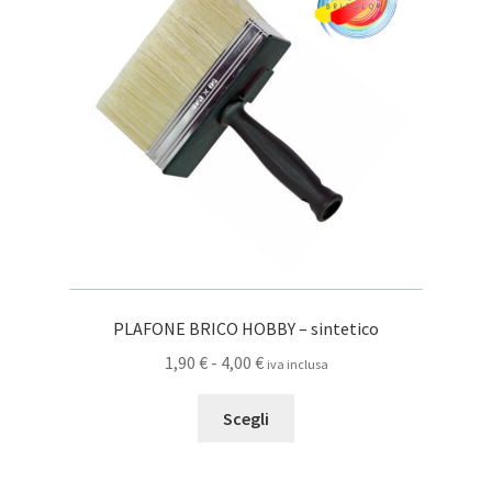
possono
essere
scelte
nella
pagina
del
prodotto
PLAFONE BRICO HOBBY – sintetico
Fascia
1,90
€
-
4,00
€
iva inclusa
di
Questo
prezzo:
Scegli
prodotto
da
ha
1,90 €
più