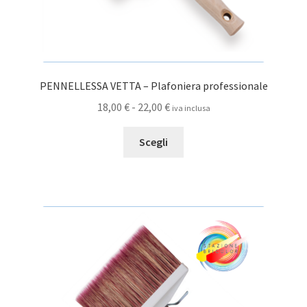
PENNELLESSA VETTA – Plafoniera professionale
Fascia
18,00
€
-
22,00
€
iva inclusa
di
Questo
prezzo:
Scegli
prodotto
da
ha
18,00 €
più
a
varianti.
22,00 €
Le
opzioni
possono
essere
scelte
nella