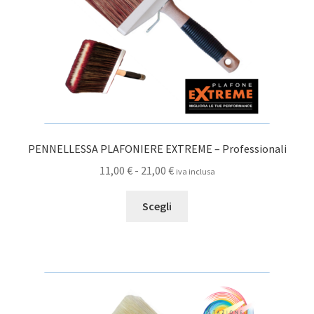
pagina
del
prodotto
PENNELLESSA PLAFONIERE EXTREME – Professionali
Fascia
11,00
€
-
21,00
€
iva inclusa
di
Questo
prezzo:
Scegli
prodotto
da
ha
11,00 €
più
a
varianti.
21,00 €
Le
opzioni