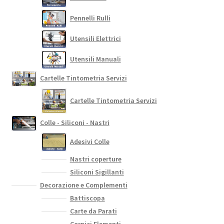
Pennelli Rulli
Utensili Elettrici
Utensili Manuali
Cartelle Tintometria Servizi
Cartelle Tintometria Servizi
Colle - Siliconi - Nastri
Adesivi Colle
Nastri coperture
Siliconi Sigillanti
Decorazione e Complementi
Battiscopa
Carte da Parati
Cornici Elementi