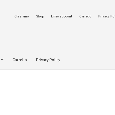
Chi siamo
Shop
Il mio account
Carrello
Privacy Po
Carrello
Privacy Policy
count
Pagamento
Pagamento sicuro
Privacy Policy