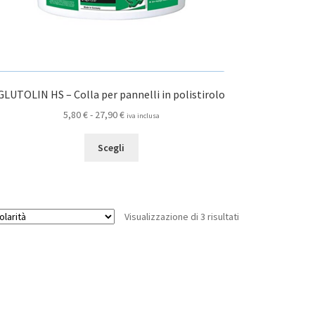
GLUTOLIN HS – Colla per pannelli in polistirolo
Fascia
5,80
€
-
27,90
€
iva inclusa
di
Questo
prezzo:
Scegli
prodotto
da
ha
5,80 €
più
a
varianti.
27,90 €
Popolarità
Visualizzazione di 3 risultati
Le
opzioni
possono
essere
scelte
nella
pagina