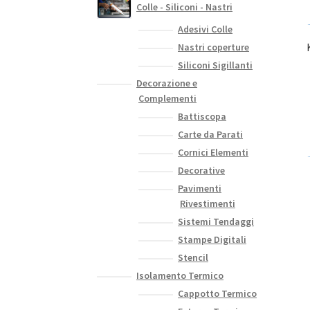
Colle - Siliconi - Nastri
Adesivi Colle
Nastri coperture
Siliconi Sigillanti
Decorazione e
Complementi
Battiscopa
Carte da Parati
Cornici Elementi
Decorative
Pavimenti
Rivestimenti
Sistemi Tendaggi
Stampe Digitali
Stencil
Isolamento Termico
Cappotto Termico