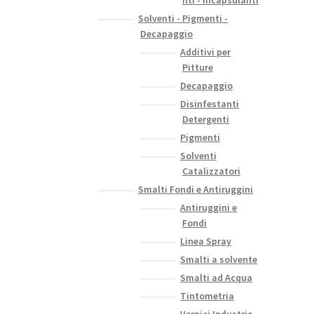
nti - Incapsulanti
Solventi - Pigmenti -
Decapaggio
Additivi per
Pitture
Decapaggio
Disinfestanti
Detergenti
Pigmenti
Solventi
Catalizzatori
Smalti Fondi e Antiruggini
Antiruggini e
Fondi
Linea Spray
Smalti a solvente
Smalti ad Acqua
Tintometria