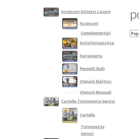
po
Accessori Attrezzi Lavoro
Accessori
Complementari
Antinfortunistica
Ferramenta
Pennelli Rulli
Utensili Elettrici
Utensili Manuali
Cartelle Tintometria Servizi
Cartelle
Tintometria
Servizi