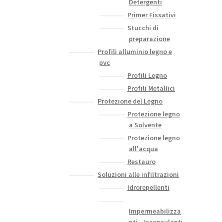
Detergenti
Primer Fissativi
Stucchi di
preparazione
Profili alluminio legno e
pvc
Profili Legno
Profili Metallici
Protezione del Legno
Protezione legno
a Solvente
Protezione legno
all'acqua
Restauro
Soluzioni alle infiltrazioni
Idrorepellenti
Impermeabilizza