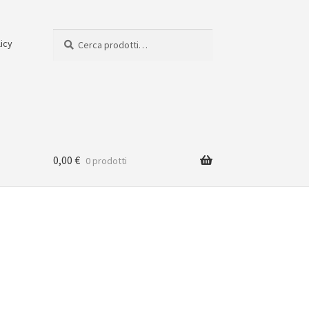
Cerca:
Cerca
licy
0,00
€
0 prodotti