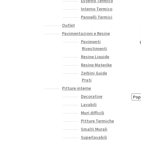
Esterno Termico
Interno Termico
Pannelli Termici
Outlet
Pavimentazioni e Resine
Pavimenti
Rivestimenti
Resine Liquide
Resine Materike
Zerbini Guide
Prati
Pitture interne
Decorative
Lavabili
Muri difficili
Pitture Termiche
Smalti Murali
Superlavabili