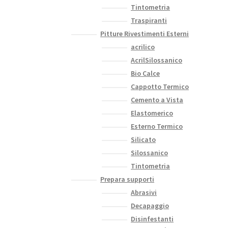
Tintometria
Traspiranti
Pitture Rivestimenti Esterni
acrilico
AcrilSilossanico
Bio Calce
Cappotto Termico
Cemento a Vista
Elastomerico
Esterno Termico
Silicato
Silossanico
Tintometria
Prepara supporti
Abrasivi
Decapaggio
Disinfestanti