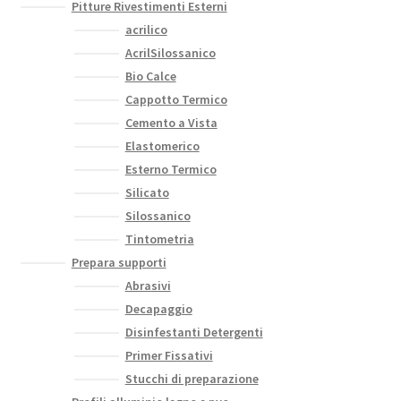
Pitture Rivestimenti Esterni
acrilico
AcrilSilossanico
Bio Calce
Cappotto Termico
Cemento a Vista
Elastomerico
Esterno Termico
Silicato
Silossanico
Tintometria
Prepara supporti
Abrasivi
Decapaggio
Disinfestanti Detergenti
Primer Fissativi
Stucchi di preparazione