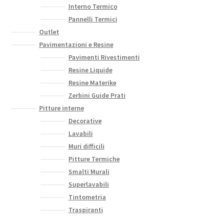
Interno Termico
Pannelli Termici
Outlet
Pavimentazioni e Resine
Pavimenti Rivestimenti
Resine Liquide
Resine Materike
Zerbini Guide Prati
Pitture interne
Decorative
Lavabili
Muri difficili
Pitture Termiche
Smalti Murali
Superlavabili
Tintometria
Traspiranti