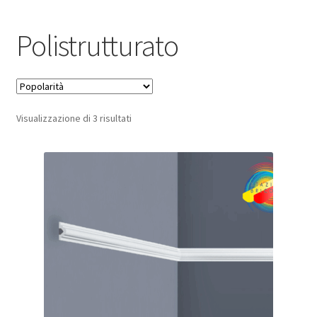
Pagamento sicuro
Polistrutturato
Privacy Policy
Termini e condizioni d’uso
Popolarità
Visualizzazione di 3 risultati