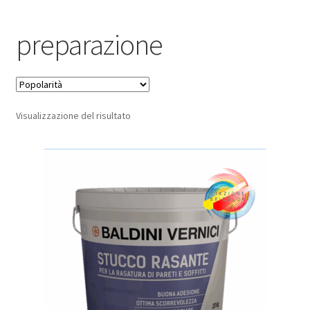
Pagamento sicuro
preparazione
Privacy Policy
Termini e condizioni d’uso
Visualizzazione del risultato