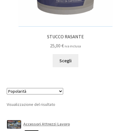
STUCCO RASANTE
25,00
€
iva inclusa
Questo
Scegli
prodotto
ha
più
varianti.
Le
opzioni
Visualizzazione del risultato
possono
essere
scelte
Accessori Attrezzi Lavoro
nella