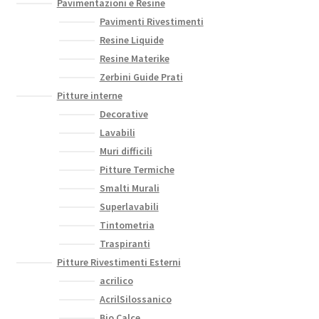
Pavimentazioni e Resine
Pavimenti Rivestimenti
Resine Liquide
Resine Materike
Zerbini Guide Prati
Pitture interne
Decorative
Lavabili
Muri difficili
Pitture Termiche
Smalti Murali
Superlavabili
Tintometria
Traspiranti
Pitture Rivestimenti Esterni
acrilico
AcrilSilossanico
Bio Calce