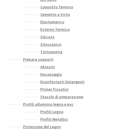
Cappotto Termico
Cemento a Vista
Elastomerico
Esterno Termico
Silicato
Silossanico
Tintometria
Prepara supporti
Abrasivi
Decapaggio
Disinfestanti Detergenti
Primer Fissativi
Stucchi di preparazione
Profili alluminio legno e pvc
Profili Legno
Profili Metallici
Protezione del Legno