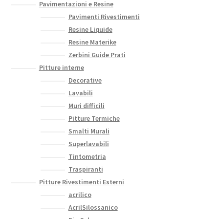
Pavimentazioni e Resine
Pavimenti Rivestimenti
Resine Liquide
Resine Materike
Zerbini Guide Prati
Pitture interne
Decorative
Lavabili
Muri difficili
Pitture Termiche
Smalti Murali
Superlavabili
Tintometria
Traspiranti
Pitture Rivestimenti Esterni
acrilico
AcrilSilossanico