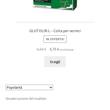
GLUTOLIN L – Colla per vernici
IN OFFERTA!
Il
Il
6,00
€
4,70
€
iva inclusa
prezzo
prezzo
Questo
originale
attuale
Scegli
prodotto
era:
è:
ha
6,00 €.
4,70 €.
più
varianti.
Le
opzioni
Visualizzazione del risultato
possono
essere