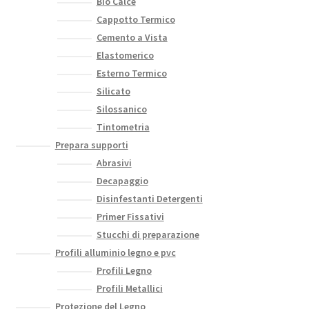
Bio Calce
Cappotto Termico
Cemento a Vista
Elastomerico
Esterno Termico
Silicato
Silossanico
Tintometria
Prepara supporti
Abrasivi
Decapaggio
Disinfestanti Detergenti
Primer Fissativi
Stucchi di preparazione
Profili alluminio legno e pvc
Profili Legno
Profili Metallici
Protezione del Legno