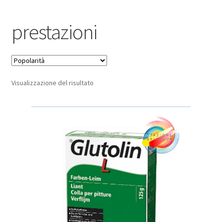
Pagamento sicuro
prestazioni
Privacy Policy
Termini e condizioni d’uso
Visualizzazione del risultato