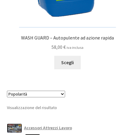
WASH GUARD – Autopulente ad azione rapida
58,00
€
iva inclusa
Questo
Scegli
prodotto
ha
più
varianti.
Le
opzioni
Visualizzazione del risultato
possono
essere
scelte
Accessori Attrezzi Lavoro
nella