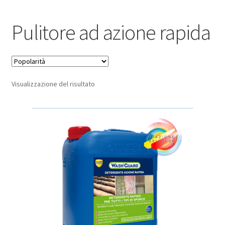
Pagamento sicuro
Pulitore ad azione rapida
Privacy Policy
Termini e condizioni d’uso
Visualizzazione del risultato