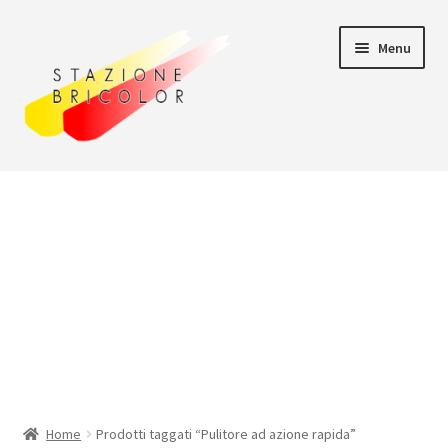
Vai
Vai
Menu
alla
al
navigazione
contenuto
Home
Carrello
Chi siamo
Consegna
Il mio account
Home
Prodotti taggati “Pulitore ad azione rapida”
Pagamento