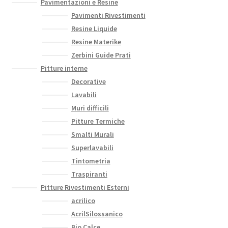
Pavimentazioni e Resine
Pavimenti Rivestimenti
Resine Liquide
Resine Materike
Zerbini Guide Prati
Pitture interne
Decorative
Lavabili
Muri difficili
Pitture Termiche
Smalti Murali
Superlavabili
Tintometria
Traspiranti
Pitture Rivestimenti Esterni
acrilico
AcrilSilossanico
Bio Calce