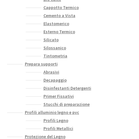
Cappotto Termico
Cemento a Vista
Elastomerico
Esterno Termico
Silicato
Silossanico
Tintometria
Prepara supporti
Abrasivi
Decapaggio
Disinfestanti Detergenti
Primer Fissativi
Stucchi di preparazione
Profili alluminio legno e pvc
Profili Legno
Profili Metallici
Protezione del Legno