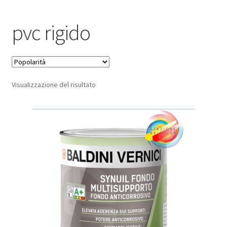
Pagamento sicuro
pvc rigido
Privacy Policy
Termini e condizioni d’uso
Visualizzazione del risultato