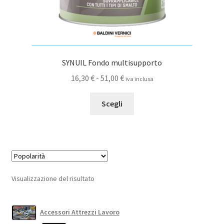
SYNUIL Fondo multisupporto
Fascia
16,30
€
-
51,00
€
iva inclusa
di
Questo
prezzo:
Scegli
prodotto
da
ha
16,30 €
più
a
varianti.
51,00 €
Le
opzioni
Visualizzazione del risultato
possono
essere
scelte
Accessori Attrezzi Lavoro
nella