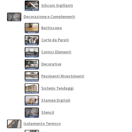
Siliconi Sigillanti
Decorazione e Complementi
Battiscopa
Carte da Parati
Cornici Elementi
Decorative
Pavimenti Rivestimenti
Sistemi Tendaggi
Stampe Digitali
Stencil
Isolamento Termico