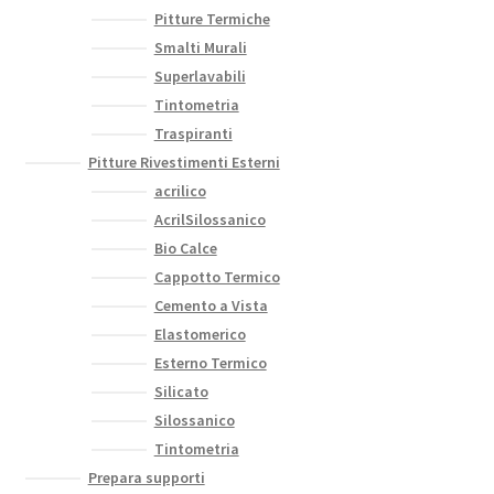
Pitture Termiche
Smalti Murali
Superlavabili
Tintometria
Traspiranti
Pitture Rivestimenti Esterni
acrilico
AcrilSilossanico
Bio Calce
Cappotto Termico
Cemento a Vista
Elastomerico
Esterno Termico
Silicato
Silossanico
Tintometria
Prepara supporti