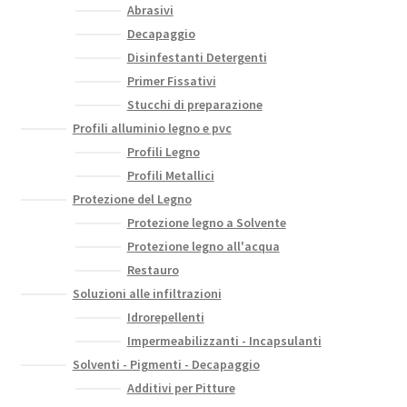
Abrasivi
Decapaggio
Disinfestanti Detergenti
Primer Fissativi
Stucchi di preparazione
Profili alluminio legno e pvc
Profili Legno
Profili Metallici
Protezione del Legno
Protezione legno a Solvente
Protezione legno all'acqua
Restauro
Soluzioni alle infiltrazioni
Idrorepellenti
Impermeabilizzanti - Incapsulanti
Solventi - Pigmenti - Decapaggio
Additivi per Pitture