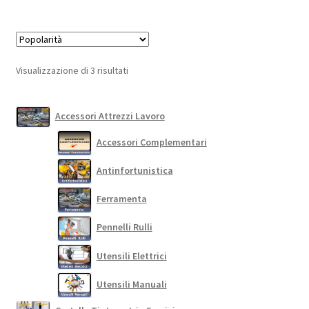
più
varianti.
Le
opzioni
Popolarità
Visualizzazione di 3 risultati
possono
essere
scelte
Accessori Attrezzi Lavoro
nella
Accessori Complementari
pagina
del
Antinfortunistica
prodotto
Ferramenta
Pennelli Rulli
Utensili Elettrici
Utensili Manuali