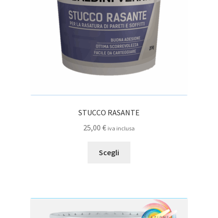
STUCCO RASANTE
25,00
€
iva inclusa
Questo
Scegli
prodotto
ha
più
varianti.
Le