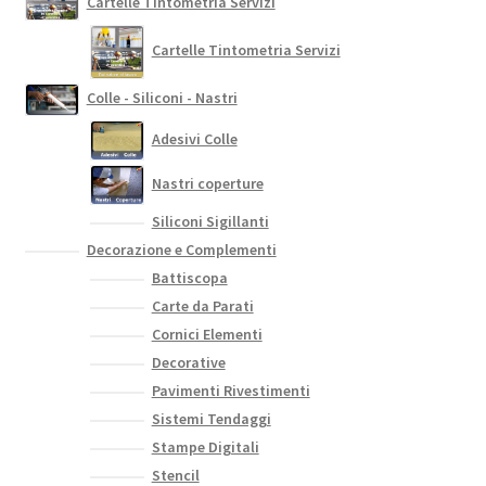
Cartelle Tintometria Servizi
Cartelle Tintometria Servizi
Colle - Siliconi - Nastri
Adesivi Colle
Nastri coperture
Siliconi Sigillanti
Decorazione e Complementi
Battiscopa
Carte da Parati
Cornici Elementi
Decorative
Pavimenti Rivestimenti
Sistemi Tendaggi
Stampe Digitali
Stencil