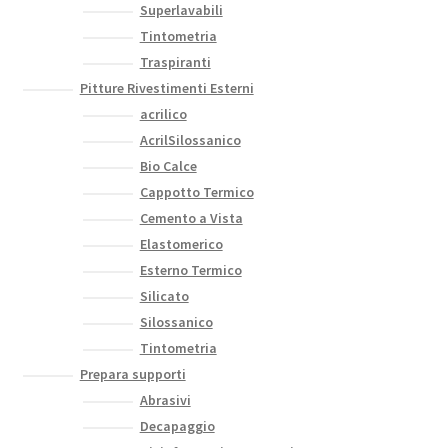
Superlavabili
Tintometria
Traspiranti
Pitture Rivestimenti Esterni
acrilico
AcrilSilossanico
Bio Calce
Cappotto Termico
Cemento a Vista
Elastomerico
Esterno Termico
Silicato
Silossanico
Tintometria
Prepara supporti
Abrasivi
Decapaggio