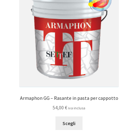
opzioni
possono
essere
scelte
nella
pagina
del
prodotto
Armaphon GG – Rasante in pasta per cappotto
54,00
€
iva inclusa
Questo
Scegli
prodotto
ha