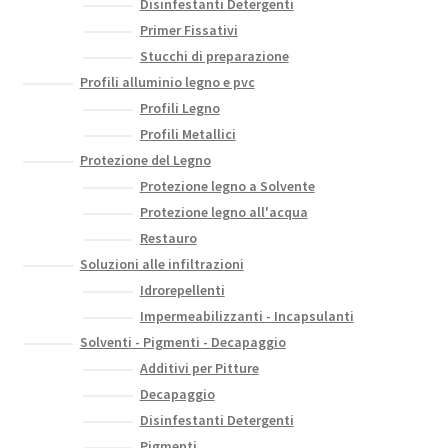
Disinfestanti Detergenti
Primer Fissativi
Stucchi di preparazione
Profili alluminio legno e pvc
Profili Legno
Profili Metallici
Protezione del Legno
Protezione legno a Solvente
Protezione legno all'acqua
Restauro
Soluzioni alle infiltrazioni
Idrorepellenti
Impermeabilizzanti - Incapsulanti
Solventi - Pigmenti - Decapaggio
Additivi per Pitture
Decapaggio
Disinfestanti Detergenti
Pigmenti