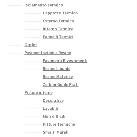
Isolamento Termico
Cappotto Termico
Esterno Termico
Interno Termico
Pannelli Termici
Outlet
Pavimentazioni e Resine
Pavimenti Rivestimenti
Resine Liquide
Resine Materike
Zerbini Guide Prati
Pitture interne
Decorative
Lavabili
Muri difficili
Pitture Termiche
Smalti Murali