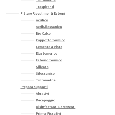
Traspiranti
Pitture Rivestimenti Esterni
acrilico
AcrilSilossanico
Bio Calce
Cappotto Termico
Cemento a Vista
Elastomerico
Esterno Termico
Silicato
Silossanico
Tintometria
Prepara supporti
Abrasivi
Decapaggio
Disinfestanti Detergenti
Primer Fissativi