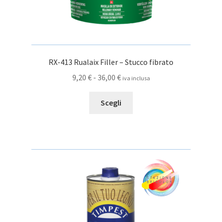
RX-413 Rualaix Filler – Stucco fibrato
Fascia
9,20
€
-
36,00
€
iva inclusa
di
Questo
prezzo:
Scegli
prodotto
da
ha
9,20 €
più
a
varianti.
36,00 €
Le
opzioni
possono
essere
scelte
nella