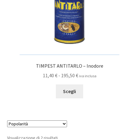
pagina
del
prodotto
TIMPEST ANTITARLO – Inodore
Fascia
11,40
€
-
195,50
€
iva inclusa
di
Questo
prezzo:
Scegli
prodotto
da
ha
11,40 €
più
a
varianti.
195,50 €
Le
opzioni
Popolarità
Visualizzazione di 2 risultati