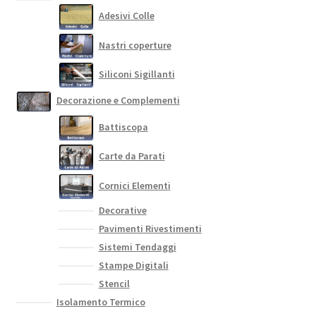
Adesivi Colle
Nastri coperture
Siliconi Sigillanti
Decorazione e Complementi
Battiscopa
Carte da Parati
Cornici Elementi
Decorative
Pavimenti Rivestimenti
Sistemi Tendaggi
Stampe Digitali
Stencil
Isolamento Termico