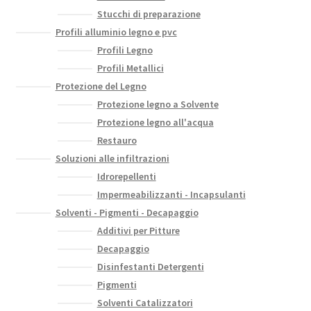
Stucchi di preparazione
Profili alluminio legno e pvc
Profili Legno
Profili Metallici
Protezione del Legno
Protezione legno a Solvente
Protezione legno all'acqua
Restauro
Soluzioni alle infiltrazioni
Idrorepellenti
Impermeabilizzanti - Incapsulanti
Solventi - Pigmenti - Decapaggio
Additivi per Pitture
Decapaggio
Disinfestanti Detergenti
Pigmenti
Solventi Catalizzatori