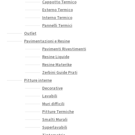
Cappotto Termico
Esterno Termico
Interno Termico
Pannelli Termici
Outlet
Pavimentazioni e Resine
Pavimenti Rivestimenti
Resine Liquide
Resine Materike
Zerbini Guide Prati
Pitture interne
Decorative
Lavabili
Muri difficili
Pitture Termiche
Smalti Murali
Superlavabili
Tintometria