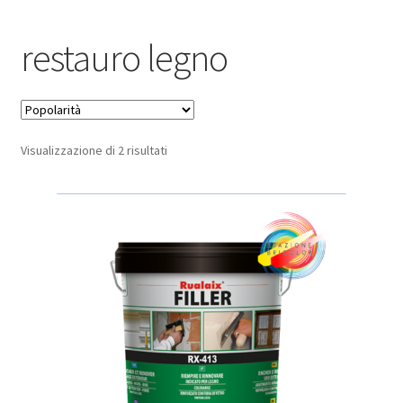
Pagamento sicuro
restauro legno
Privacy Policy
Termini e condizioni d’uso
Popolarità
Visualizzazione di 2 risultati