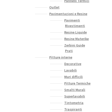
Pannelli Termici
Outlet
Pavimentazioni e Resine
Pavimenti
Rivestimenti
Resine Liquide
Resine Materike
Zerbini Guide
Prati
Pitture interne
Decorative
Lavabili
Muri difficili
Pitture Termiche
Smalti Murali
Superlavabili
Tintometria
Traspiranti