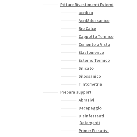
Pitture Rivestimenti Esterni
acrilico
AcrilSilossanico
Bio Calce
Cappotto Termico
Cemento a Vista
Elastomerico
Esterno Termico
Silicato
Silossanico
Tintometria
Prepara supporti
Abrasivi
Decapaggio
Disinfestanti
Detergenti
Primer Fissativi