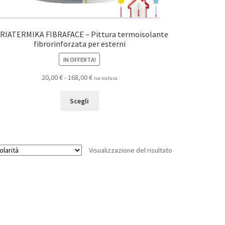
RIATERMIKA FIBRAFACE – Pittura termoisolante
fibrorinforzata per esterni
IN OFFERTA!
Fascia
20,00
€
-
168,00
€
iva inclusa
di
Questo
prezzo:
Scegli
prodotto
da
ha
20,00 €
più
a
varianti.
168,00 €
Visualizzazione del risultato
Le
opzioni
possono
essere
scelte
nella
pagina