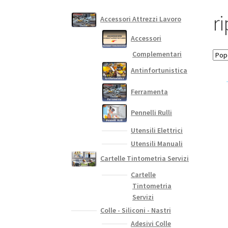
r
Accessori Attrezzi Lavoro
Accessori
Complementari
Antinfortunistica
Ferramenta
Pennelli Rulli
Utensili Elettrici
Utensili Manuali
Cartelle Tintometria Servizi
Cartelle
Tintometria
Servizi
Colle - Siliconi - Nastri
Adesivi Colle