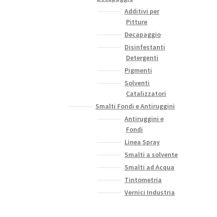
Additivi per
Pitture
Decapaggio
Disinfestanti
Detergenti
Pigmenti
Solventi
Catalizzatori
Smalti Fondi e Antiruggini
Antiruggini e
Fondi
Linea Spray
Smalti a solvente
Smalti ad Acqua
Tintometria
Vernici Industria