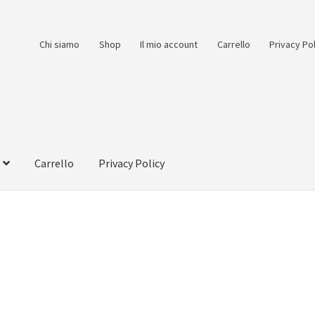
Chi siamo
Shop
Il mio account
Carrello
Privacy Po
Carrello
Privacy Policy
count
Pagamento
Pagamento sicuro
Privacy Policy