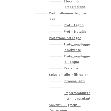
Stucchi di
preparazione
Profili alluminio legno e
pvc
Profili Legno
Profili Metallici
Protezione del Legno
Protezione legno
a Solvente
Protezione legno
all'acqua
Restauro
Soluzioni alle infiltrazioni
Idrorepellenti
Impermeabilizza
nti - Incapsulanti
Solventi - Pigmenti -
Decapaggio