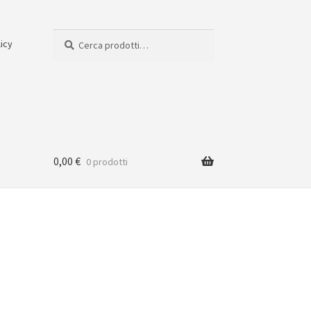
Cerca:
Cerca
licy
0,00
€
0 prodotti