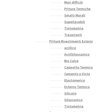
Muri difficili
Pitture Termiche
Smalti Murali
Superlavabili
Tintometria
Traspiranti
Pitture Rivestimenti Esterni
acrilico
AcrilSilossanico
Bio Calce
Cappotto Termico
Cemento a Vista
Elastomerico
Esterno Termico
Silicato
Silossanico
Tintometria