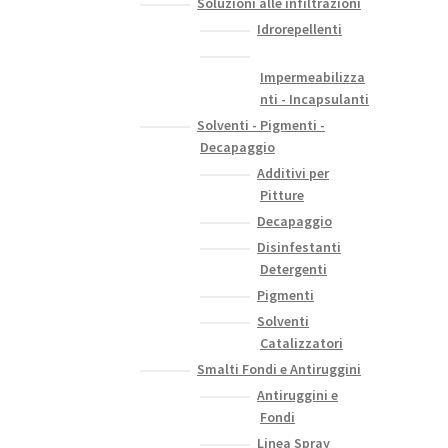
Soluzioni alle infiltrazioni
Idrorepellenti
Impermeabilizza
nti - Incapsulanti
Solventi - Pigmenti -
Decapaggio
Additivi per
Pitture
Decapaggio
Disinfestanti
Detergenti
Pigmenti
Solventi
Catalizzatori
Smalti Fondi e Antiruggini
Antiruggini e
Fondi
Linea Spray