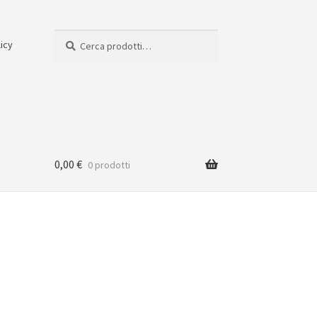
Cerca:
Cerca
licy
0,00
€
0 prodotti