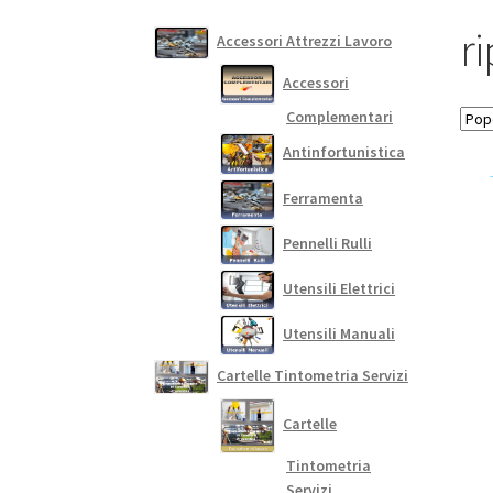
ri
Accessori Attrezzi Lavoro
Accessori
Complementari
Antinfortunistica
Ferramenta
Pennelli Rulli
Utensili Elettrici
Utensili Manuali
Cartelle Tintometria Servizi
Cartelle
Tintometria
Servizi