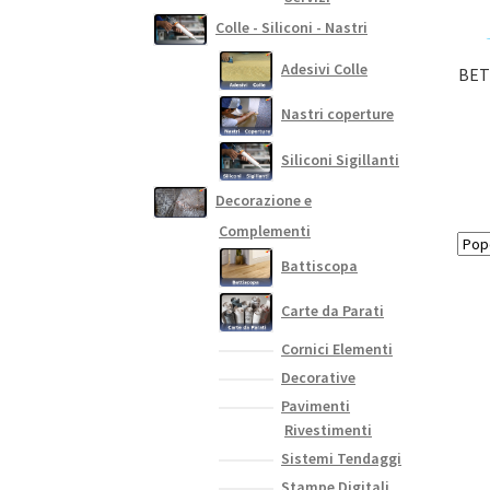
Colle - Siliconi - Nastri
Adesivi Colle
BET
Nastri coperture
Siliconi Sigillanti
Decorazione e
Complementi
Battiscopa
Carte da Parati
Cornici Elementi
Decorative
Pavimenti
Rivestimenti
Sistemi Tendaggi
Stampe Digitali