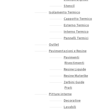
Stencil
Isolamento Termico
Cappotto Termico
Esterno Termico
Interno Termico
Pannelli Termici
Outlet
Pavimentazioni e Resine
Pavimenti
Rivestimenti
Resine Liquide
Resine Materike
Zerbini Guide
Prati
Pitture interne
Decorative
Lavabili