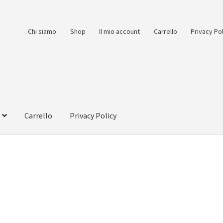
Chi siamo
Shop
Il mio account
Carrello
Privacy Po
Carrello
Privacy Policy
count
Pagamento
Pagamento sicuro
Privacy Policy