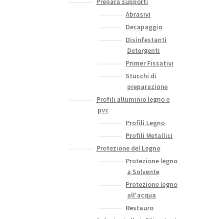
Prepara supporti
Abrasivi
Decapaggio
Disinfestanti
Detergenti
Primer Fissativi
Stucchi di
preparazione
Profili alluminio legno e
pvc
Profili Legno
Profili Metallici
Protezione del Legno
Protezione legno
a Solvente
Protezione legno
all'acqua
Restauro