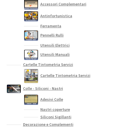
Accessori Complementari
pagina
del
Antinfortunistica
prodotto
Ferramenta
Pennelli Rulli
Utensili Elettrici
Utensili Manuali
Cartelle Tintometria Servizi
Cartelle Tintometria Servizi
Colle - Siliconi - Nastri
Adesivi Colle
Nastri coperture
Siliconi Sigillanti
Decorazione e Complementi