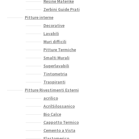
Resine Materike
Zerbini Guide Prati
Pitture interne
Decorative
Lavabili
Muri difficili
Pitture Termiche
Smalti Murali
Superlavabili
Tintometria
Traspiranti
Pitture Rivestimenti Esterni
acrilico
AcrilSilossanico
Bio Calce
Cappotto Termico
Cemento a Vista
Elastomerico