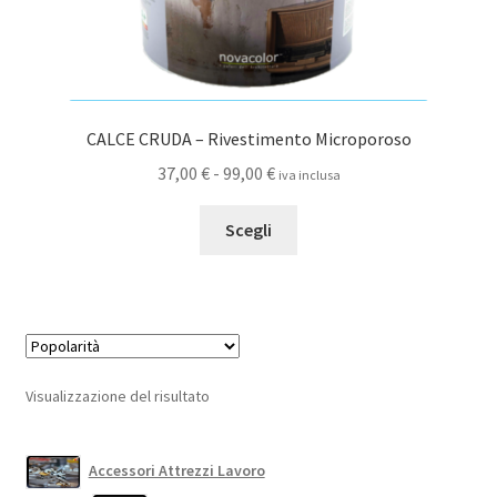
CALCE CRUDA – Rivestimento Microporoso
Fascia
37,00
€
-
99,00
€
iva inclusa
di
Questo
prezzo:
Scegli
prodotto
da
ha
37,00 €
più
a
varianti.
99,00 €
Le
opzioni
Visualizzazione del risultato
possono
essere
scelte
Accessori Attrezzi Lavoro
nella