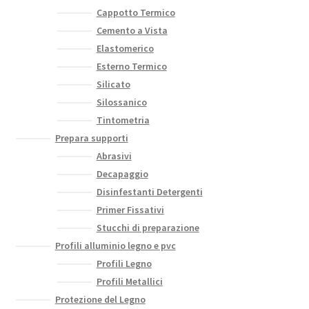
Cappotto Termico
Cemento a Vista
Elastomerico
Esterno Termico
Silicato
Silossanico
Tintometria
Prepara supporti
Abrasivi
Decapaggio
Disinfestanti Detergenti
Primer Fissativi
Stucchi di preparazione
Profili alluminio legno e pvc
Profili Legno
Profili Metallici
Protezione del Legno