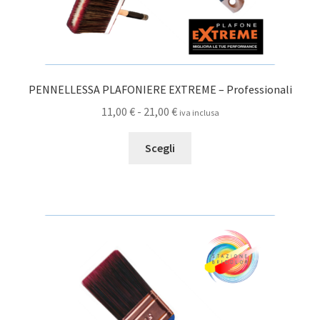
PENNELLESSA PLAFONIERE EXTREME – Professionali
Fascia
11,00
€
-
21,00
€
iva inclusa
di
Questo
prezzo:
Scegli
prodotto
da
ha
11,00 €
più
a
varianti.
21,00 €
Le
opzioni
possono
essere
scelte
nella