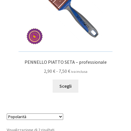
pagina
del
prodotto
PENNELLO PIATTO SETA – professionale
Fascia
2,90
€
-
7,50
€
iva inclusa
di
Questo
prezzo:
Scegli
prodotto
da
ha
2,90 €
più
a
varianti.
7,50 €
Le
opzioni
Popolarità
Visualizzazione di 2 risultati