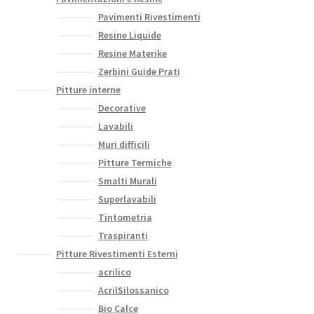
Pavimenti Rivestimenti
Resine Liquide
Resine Materike
Zerbini Guide Prati
Pitture interne
Decorative
Lavabili
Muri difficili
Pitture Termiche
Smalti Murali
Superlavabili
Tintometria
Traspiranti
Pitture Rivestimenti Esterni
acrilico
AcrilSilossanico
Bio Calce