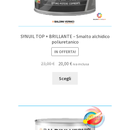
SYNUIL TOP + BRILLANTE – Smalto alchidico
poliuretanico
IN OFFERTA!
Il
Il
23,00
€
20,00
€
iva inclusa
prezzo
prezzo
Questo
originale
attuale
Scegli
prodotto
era:
è:
ha
23,00 €.
20,00 €.
più
varianti.
Le
opzioni
possono