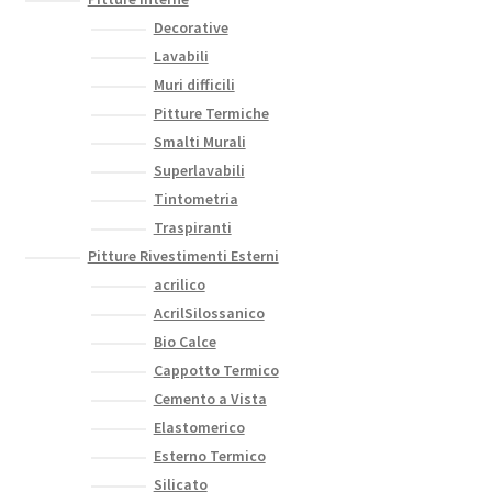
Decorative
Lavabili
Muri difficili
Pitture Termiche
Smalti Murali
Superlavabili
Tintometria
Traspiranti
Pitture Rivestimenti Esterni
acrilico
AcrilSilossanico
Bio Calce
Cappotto Termico
Cemento a Vista
Elastomerico
Esterno Termico
Silicato