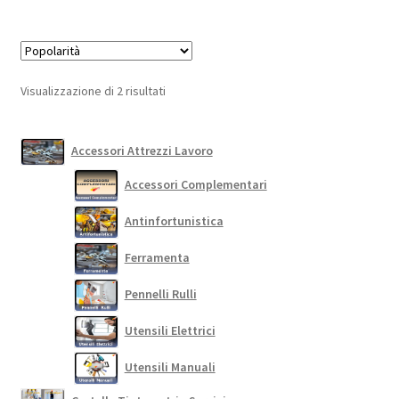
69,00 €.
60,00 €.
più
varianti.
Le
opzioni
Popolarità
Visualizzazione di 2 risultati
possono
essere
scelte
Accessori Attrezzi Lavoro
nella
Accessori Complementari
pagina
del
Antinfortunistica
prodotto
Ferramenta
Pennelli Rulli
Utensili Elettrici
Utensili Manuali