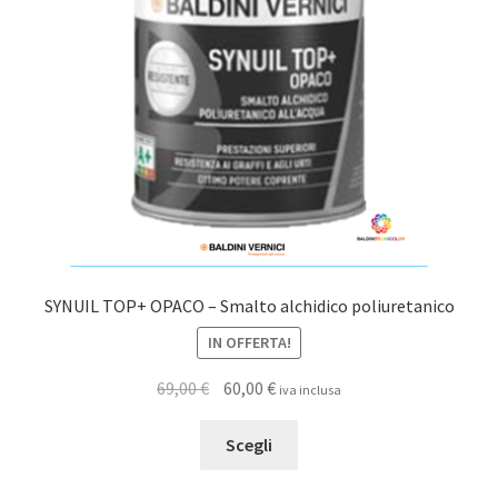
essere
scelte
nella
pagina
del
prodotto
SYNUIL TOP+ OPACO – Smalto alchidico poliuretanico
IN OFFERTA!
Il
Il
69,00
€
60,00
€
iva inclusa
prezzo
prezzo
Questo
originale
attuale
Scegli
prodotto
era:
è:
ha