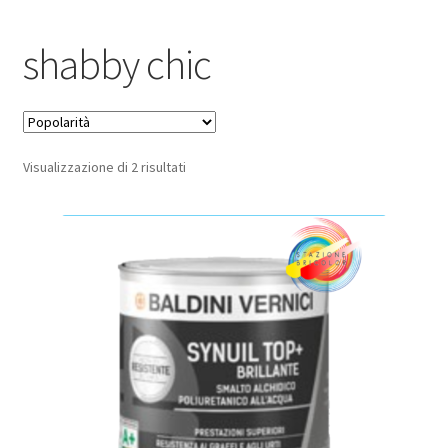
Pagamento sicuro
shabby chic
Privacy Policy
Termini e condizioni d’uso
Popolarità
Visualizzazione di 2 risultati