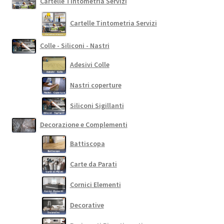
Cartelle Tintometria Servizi
Cartelle Tintometria Servizi
Colle - Siliconi - Nastri
Adesivi Colle
Nastri coperture
Siliconi Sigillanti
Decorazione e Complementi
Battiscopa
Carte da Parati
Cornici Elementi
Decorative