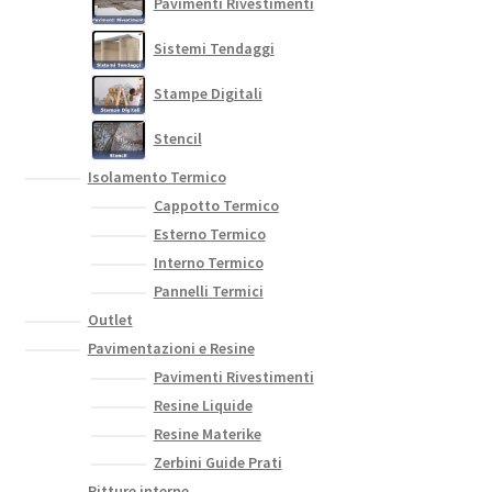
Pavimenti Rivestimenti
Sistemi Tendaggi
Stampe Digitali
Stencil
Isolamento Termico
Cappotto Termico
Esterno Termico
Interno Termico
Pannelli Termici
Outlet
Pavimentazioni e Resine
Pavimenti Rivestimenti
Resine Liquide
Resine Materike
Zerbini Guide Prati
Pitture interne