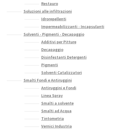
Restauro
Soluzioni alle infiltrazioni
Idrorepellenti
Impermeabilizzanti - Incapsulanti
Solventi - Pigmenti - Decapaggio
Additivi per Pitture
Decapaggio
Disinfestanti Detergenti
Pigmenti
Solventi Catalizzatori
Smalti Fondi e Antiruggini
Antiruggini e Fondi
Linea Spray
Smalti a solvente
Smalti ad Acqua
Tintometria
Vernici Industria