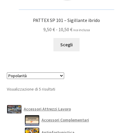
PATTEX SP 101 – Sigillante ibrido
Fascia
9,50
€
-
10,50
€
iva inclusa
di
Questo
prezzo:
Scegli
prodotto
da
ha
9,50 €
più
a
varianti.
10,50 €
Le
opzioni
Popolarità
Visualizzazione di 5 risultati
possono
essere
scelte
Accessori Attrezzi Lavoro
nella
Accessori Complementari
pagina
del
Antinfortunistica