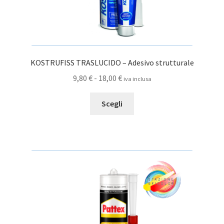
KOSTRUFISS TRASLUCIDO – Adesivo strutturale
Fascia
9,80
€
-
18,00
€
iva inclusa
di
Questo
prezzo:
Scegli
prodotto
da
ha
9,80 €
più
a
varianti.
18,00 €
Le
opzioni
possono
essere
scelte
nella