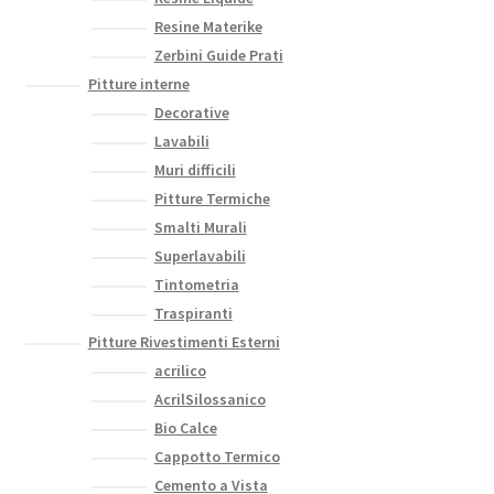
Resine Materike
Zerbini Guide Prati
Pitture interne
Decorative
Lavabili
Muri difficili
Pitture Termiche
Smalti Murali
Superlavabili
Tintometria
Traspiranti
Pitture Rivestimenti Esterni
acrilico
AcrilSilossanico
Bio Calce
Cappotto Termico
Cemento a Vista