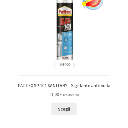
PATTEX SP 101 SANITARY – Sigillante antimuffa
11,00
€
iva inclusa
Questo
Scegli
prodotto
ha
più