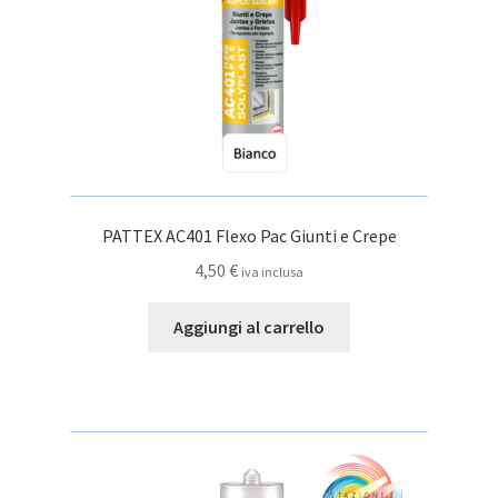
pagina
del
prodotto
PATTEX AC401 Flexo Pac Giunti e Crepe
4,50
€
iva inclusa
Aggiungi al carrello