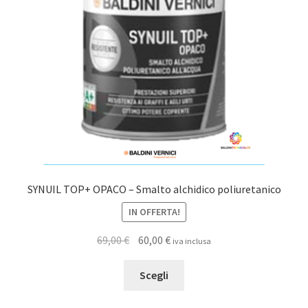
essere
scelte
nella
pagina
del
prodotto
SYNUIL TOP+ OPACO – Smalto alchidico poliuretanico
IN OFFERTA!
Il
Il
69,00
€
60,00
€
iva inclusa
prezzo
prezzo
Questo
originale
attuale
Scegli
prodotto
era:
è:
ha