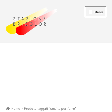
Vai
Vai
Menu
alla
al
navigazione
contenuto
Home
Carrello
Chi siamo
Consegna
Il mio account
Home
Prodotti taggati “smalto per ferro”
Pagamento