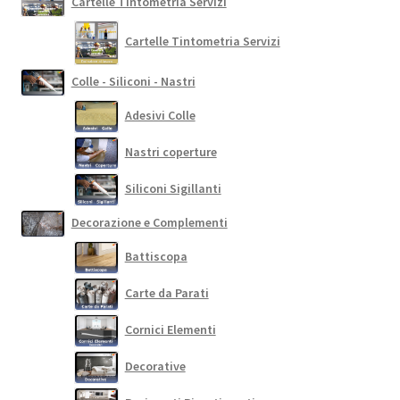
Cartelle Tintometria Servizi
Cartelle Tintometria Servizi
Colle - Siliconi - Nastri
Adesivi Colle
Nastri coperture
Siliconi Sigillanti
Decorazione e Complementi
Battiscopa
Carte da Parati
Cornici Elementi
Decorative