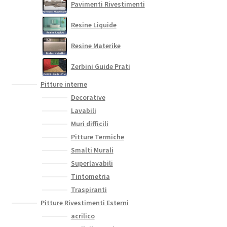
Pavimenti Rivestimenti
Resine Liquide
Resine Materike
Zerbini Guide Prati
Pitture interne
Decorative
Lavabili
Muri difficili
Pitture Termiche
Smalti Murali
Superlavabili
Tintometria
Traspiranti
Pitture Rivestimenti Esterni
acrilico