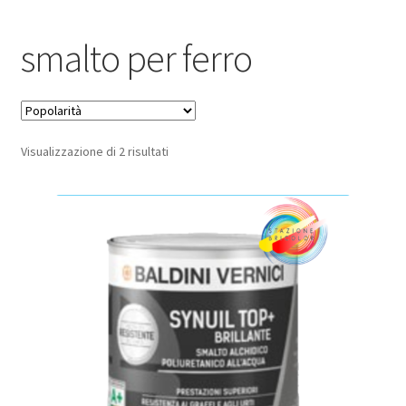
Pagamento sicuro
smalto per ferro
Privacy Policy
Termini e condizioni d’uso
Popolarità
Visualizzazione di 2 risultati