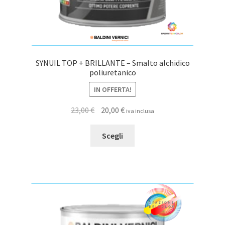
SYNUIL TOP + BRILLANTE – Smalto alchidico
poliuretanico
IN OFFERTA!
Il
Il
23,00
€
20,00
€
iva inclusa
prezzo
prezzo
Questo
originale
attuale
Scegli
prodotto
era:
è:
ha
23,00 €.
20,00 €.
più
varianti.
Le
opzioni
possono