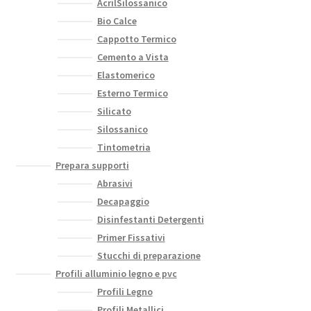
AcrilSilossanico
Bio Calce
Cappotto Termico
Cemento a Vista
Elastomerico
Esterno Termico
Silicato
Silossanico
Tintometria
Prepara supporti
Abrasivi
Decapaggio
Disinfestanti Detergenti
Primer Fissativi
Stucchi di preparazione
Profili alluminio legno e pvc
Profili Legno
Profili Metallici