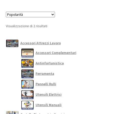
69,00 €.
60,00 €.
più
varianti.
Le
opzioni
Popolarità
Visualizzazione di 2 risultati
possono
essere
scelte
Accessori Attrezzi Lavoro
nella
Accessori Complementari
pagina
del
Antinfortunistica
prodotto
Ferramenta
Pennelli Rulli
Utensili Elettrici
Utensili Manuali