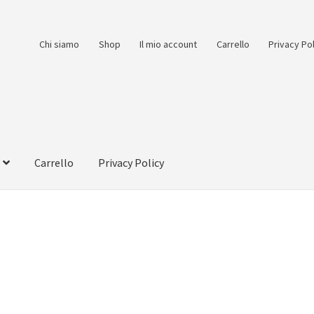
Chi siamo
Shop
Il mio account
Carrello
Privacy Po
Carrello
Privacy Policy
count
Pagamento
Pagamento sicuro
Privacy Policy