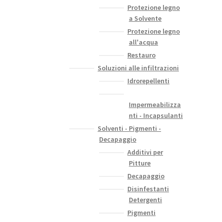
Protezione legno
a Solvente
Protezione legno
all'acqua
Restauro
Soluzioni alle infiltrazioni
Idrorepellenti
Impermeabilizza
nti - Incapsulanti
Solventi - Pigmenti -
Decapaggio
Additivi per
Pitture
Decapaggio
Disinfestanti
Detergenti
Pigmenti