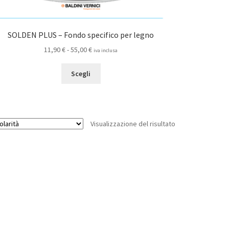
SOLDEN PLUS – Fondo specifico per legno
Fascia
11,90
€
-
55,00
€
iva inclusa
di
Questo
prezzo:
Scegli
prodotto
da
ha
11,90 €
più
a
varianti.
55,00 €
Visualizzazione del risultato
Le
opzioni
possono
essere
scelte
nella
pagina
del
prodotto