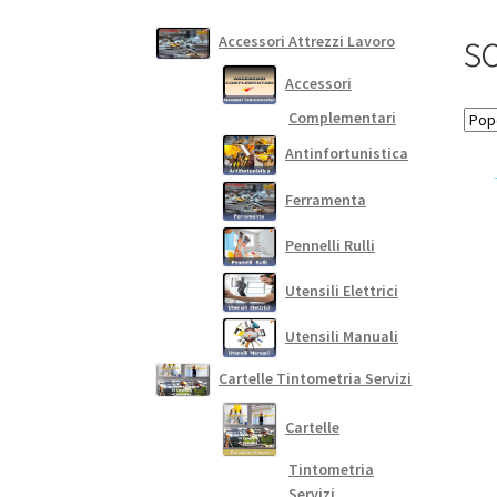
s
Accessori Attrezzi Lavoro
Accessori
Complementari
Antinfortunistica
Ferramenta
Pennelli Rulli
Utensili Elettrici
Utensili Manuali
Cartelle Tintometria Servizi
Cartelle
Tintometria
Servizi