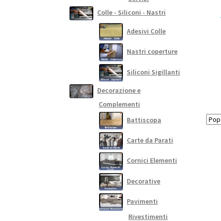
Colle - Siliconi - Nastri
Adesivi Colle
Nastri coperture
Siliconi Sigillanti
Decorazione e
Complementi
Battiscopa
Carte da Parati
Cornici Elementi
Decorative
Pavimenti
Rivestimenti