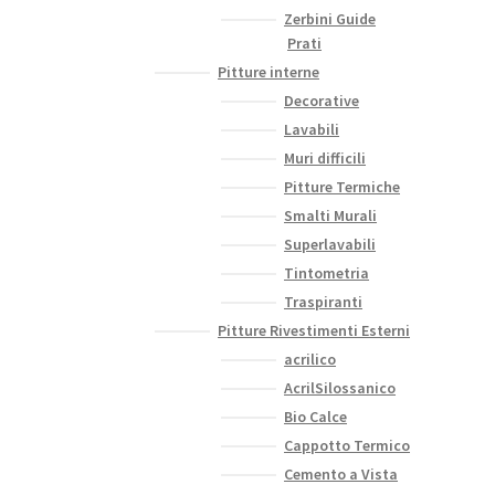
Zerbini Guide
Prati
Pitture interne
Decorative
Lavabili
Muri difficili
Pitture Termiche
Smalti Murali
Superlavabili
Tintometria
Traspiranti
Pitture Rivestimenti Esterni
acrilico
AcrilSilossanico
Bio Calce
Cappotto Termico
Cemento a Vista