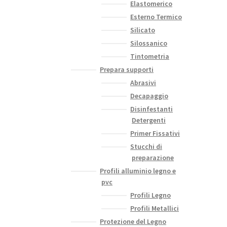
Elastomerico
Esterno Termico
Silicato
Silossanico
Tintometria
Prepara supporti
Abrasivi
Decapaggio
Disinfestanti
Detergenti
Primer Fissativi
Stucchi di
preparazione
Profili alluminio legno e
pvc
Profili Legno
Profili Metallici
Protezione del Legno