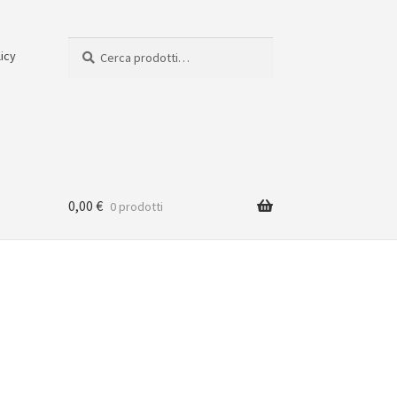
Cerca:
Cerca
licy
0,00
€
0 prodotti