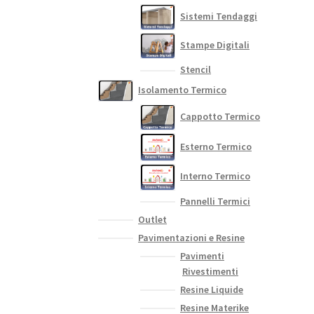
Sistemi Tendaggi
Stampe Digitali
Stencil
Isolamento Termico
Cappotto Termico
Esterno Termico
Interno Termico
Pannelli Termici
Outlet
Pavimentazioni e Resine
Pavimenti
Rivestimenti
Resine Liquide
Resine Materike