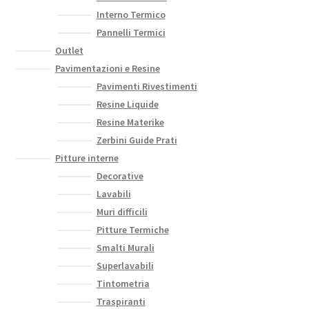
Interno Termico
Pannelli Termici
Outlet
Pavimentazioni e Resine
Pavimenti Rivestimenti
Resine Liquide
Resine Materike
Zerbini Guide Prati
Pitture interne
Decorative
Lavabili
Muri difficili
Pitture Termiche
Smalti Murali
Superlavabili
Tintometria
Traspiranti