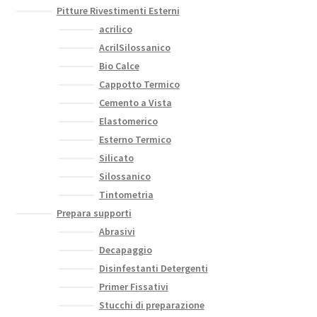
Pitture Rivestimenti Esterni
acrilico
AcrilSilossanico
Bio Calce
Cappotto Termico
Cemento a Vista
Elastomerico
Esterno Termico
Silicato
Silossanico
Tintometria
Prepara supporti
Abrasivi
Decapaggio
Disinfestanti Detergenti
Primer Fissativi
Stucchi di preparazione