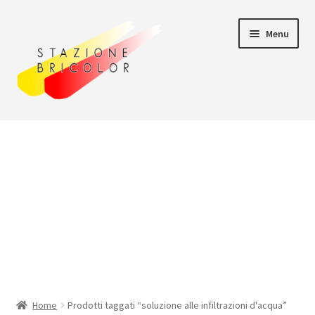
Vai
Vai
Menu
alla
al
navigazione
contenuto
Home
Carrello
Chi siamo
Consegna
Il mio account
Home
Prodotti taggati “soluzione alle infiltrazioni d'acqua”
Pagamento