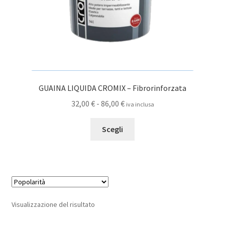
GUAINA LIQUIDA CROMIX – Fibrorinforzata
Fascia
32,00
€
-
86,00
€
iva inclusa
di
Questo
prezzo:
Scegli
prodotto
da
ha
32,00 €
più
a
varianti.
86,00 €
Le
opzioni
Visualizzazione del risultato
possono
essere