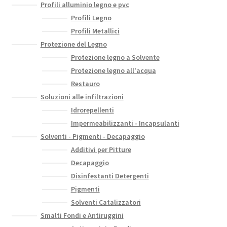
Profili alluminio legno e pvc
Profili Legno
Profili Metallici
Protezione del Legno
Protezione legno a Solvente
Protezione legno all'acqua
Restauro
Soluzioni alle infiltrazioni
Idrorepellenti
Impermeabilizzanti - Incapsulanti
Solventi - Pigmenti - Decapaggio
Additivi per Pitture
Decapaggio
Disinfestanti Detergenti
Pigmenti
Solventi Catalizzatori
Smalti Fondi e Antiruggini