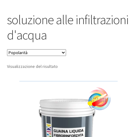
Pagamento sicuro
soluzione alle infiltrazioni
Privacy Policy
d'acqua
Termini e condizioni d’uso
Visualizzazione del risultato