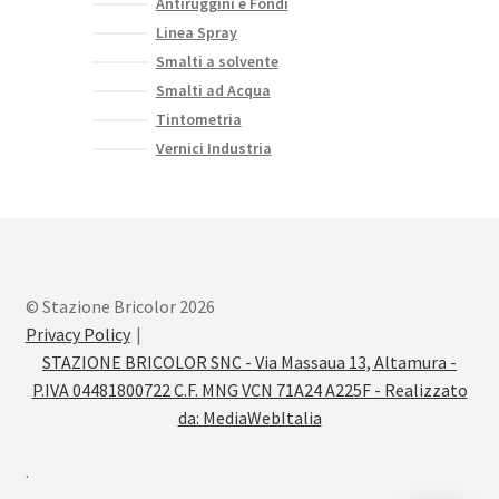
Antiruggini e Fondi
Linea Spray
Smalti a solvente
Smalti ad Acqua
Tintometria
Vernici Industria
© Stazione Bricolor 2026
Privacy Policy
STAZIONE BRICOLOR SNC - Via Massaua 13, Altamura -
P.IVA 04481800722 C.F. MNG VCN 71A24 A225F - Realizzato
da:
MediaWebItalia
.