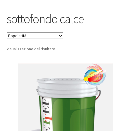
Pagamento sicuro
sottofondo calce
Privacy Policy
Termini e condizioni d’uso
Visualizzazione del risultato