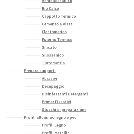
AcrilSilossanico
Bio Calce
Cappotto Termico
Cemento a Vista
Elastomerico
Esterno Termico
Silicato
Silossanico
Tintometria
Prepara supporti
Abrasivi
Decapaggio
Disinfestanti Detergenti
Primer Fissativi
Stucchi di preparazione
Profili alluminio legno e pvc
Profili Legno
Profili Metallici