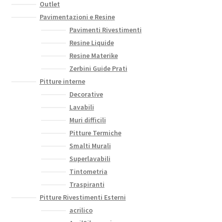
Outlet
Pavimentazioni e Resine
Pavimenti Rivestimenti
Resine Liquide
Resine Materike
Zerbini Guide Prati
Pitture interne
Decorative
Lavabili
Muri difficili
Pitture Termiche
Smalti Murali
Superlavabili
Tintometria
Traspiranti
Pitture Rivestimenti Esterni
acrilico