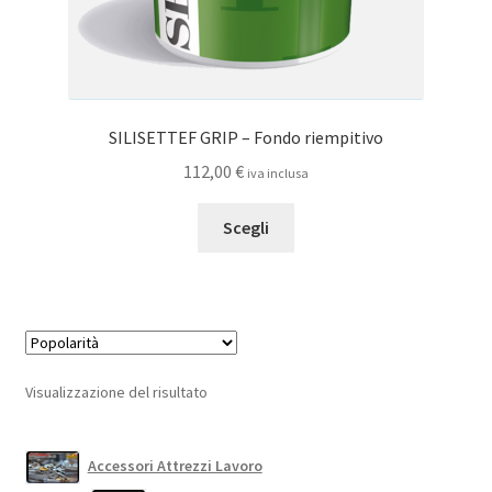
SILISETTEF GRIP – Fondo riempitivo
112,00
€
iva inclusa
Questo
Scegli
prodotto
ha
più
varianti.
Le
opzioni
Visualizzazione del risultato
possono
essere
scelte
Accessori Attrezzi Lavoro
nella