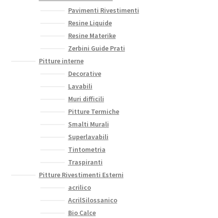
Pavimenti Rivestimenti
Resine Liquide
Resine Materike
Zerbini Guide Prati
Pitture interne
Decorative
Lavabili
Muri difficili
Pitture Termiche
Smalti Murali
Superlavabili
Tintometria
Traspiranti
Pitture Rivestimenti Esterni
acrilico
AcrilSilossanico
Bio Calce