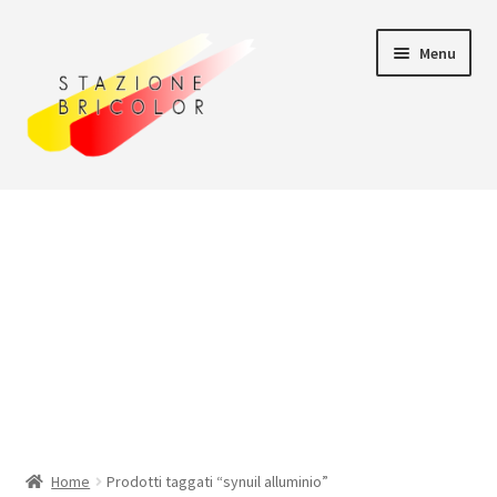
Vai
Vai
Menu
alla
al
navigazione
contenuto
Home
Carrello
Chi siamo
Consegna
Il mio account
Home
Prodotti taggati “synuil alluminio”
Pagamento