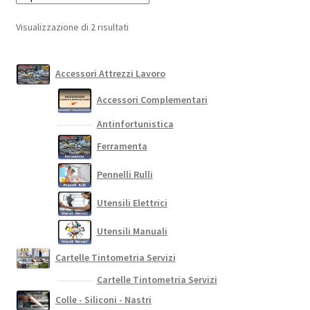
Le
opzioni
Popolarità
Visualizzazione di 2 risultati
possono
essere
scelte
Accessori Attrezzi Lavoro
nella
Accessori Complementari
pagina
del
Antinfortunistica
prodotto
Ferramenta
Pennelli Rulli
Utensili Elettrici
Utensili Manuali
Cartelle Tintometria Servizi
Cartelle Tintometria Servizi
Colle - Siliconi - Nastri