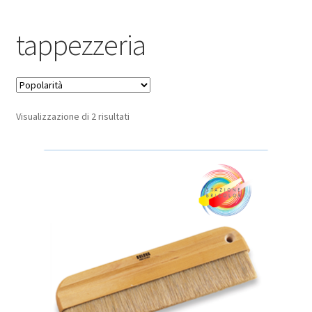
Pagamento sicuro
tappezzeria
Privacy Policy
Termini e condizioni d’uso
Popolarità
Visualizzazione di 2 risultati