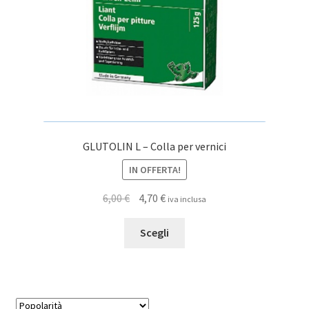
GLUTOLIN L – Colla per vernici
IN OFFERTA!
Il
Il
6,00
€
4,70
€
iva inclusa
prezzo
prezzo
Questo
originale
attuale
Scegli
prodotto
era:
è:
ha
6,00 €.
4,70 €.
più
varianti.