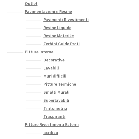
Outlet
Pavimentazioni e Resine
Pavimenti Rivestimenti
Resine Liquide
Resine Materike
Zerbini Guide Prati
Pitture interne
Decorative
Lavabili
Muri difficili
Pitture Termiche
Smalti Murali
Superlavabili
Tintometria
Traspiranti
Pitture Rivestimenti Esterni
acrilico