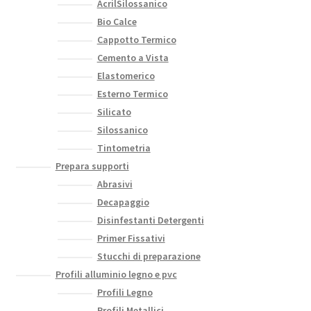
AcrilSilossanico
Bio Calce
Cappotto Termico
Cemento a Vista
Elastomerico
Esterno Termico
Silicato
Silossanico
Tintometria
Prepara supporti
Abrasivi
Decapaggio
Disinfestanti Detergenti
Primer Fissativi
Stucchi di preparazione
Profili alluminio legno e pvc
Profili Legno
Profili Metallici