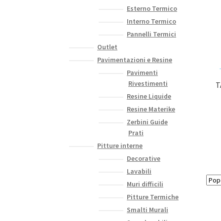
Esterno Termico
Interno Termico
Pannelli Termici
Outlet
Pavimentazioni e Resine
Pavimenti
Rivestimenti
T
Resine Liquide
Resine Materike
Zerbini Guide
Prati
Pitture interne
Decorative
Lavabili
Muri difficili
Pitture Termiche
Smalti Murali