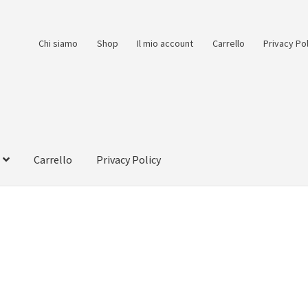
Chi siamo
Shop
Il mio account
Carrello
Privacy Po
Carrello
Privacy Policy
count
Pagamento
Pagamento sicuro
Privacy Policy