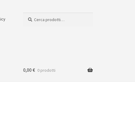
Cerca:
Cerca
licy
0,00
€
0 prodotti