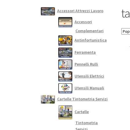
t
Accessori Attrezzi Lavoro
Accessori
Complementari
Antinfortunistica
Ferramenta
Pennelli Rulli
Utensili Elettrici
Utensili Manuali
Cartelle Tintometria Servizi
Cartelle
Tintometria
Servizi