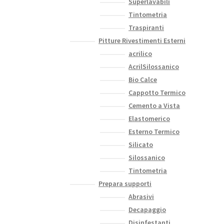
Superlavabili
Tintometria
Traspiranti
Pitture Rivestimenti Esterni
acrilico
AcrilSilossanico
Bio Calce
Cappotto Termico
Cemento a Vista
Elastomerico
Esterno Termico
Silicato
Silossanico
Tintometria
Prepara supporti
Abrasivi
Decapaggio
Disinfestanti