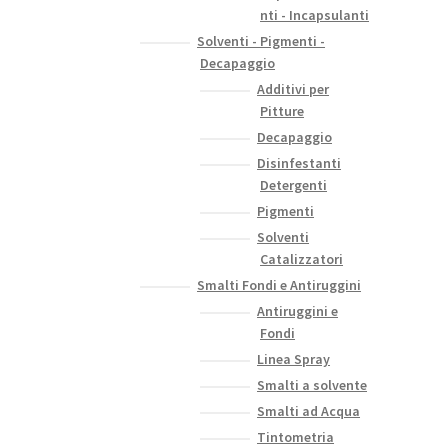
nti - Incapsulanti
Solventi - Pigmenti -
Decapaggio
Additivi per
Pitture
Decapaggio
Disinfestanti
Detergenti
Pigmenti
Solventi
Catalizzatori
Smalti Fondi e Antiruggini
Antiruggini e
Fondi
Linea Spray
Smalti a solvente
Smalti ad Acqua
Tintometria