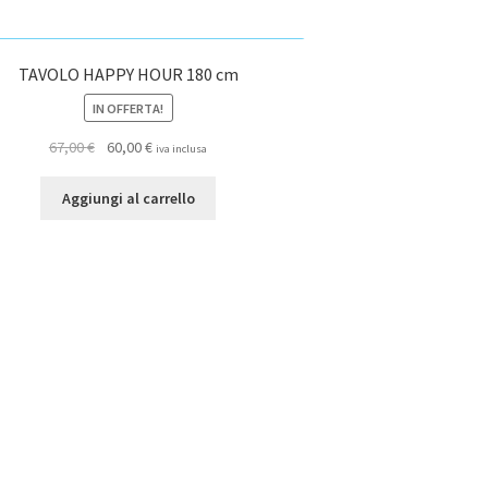
TAVOLO HAPPY HOUR 180 cm
IN OFFERTA!
Il
Il
67,00
€
60,00
€
iva inclusa
prezzo
prezzo
originale
attuale
Aggiungi al carrello
era:
è:
67,00 €.
60,00 €.