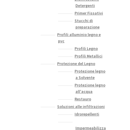
Detergenti
Primer Fissativi
Stucchi di
preparazione
Profili alluminio legno e
pvc
Profili Legno
Profili Metallici
Protezione del Legno
Protezione legno
a Solvente
Protezione legno
all'acqua
Restauro
Soluzioni alle infiltrazioni
Idrorepellenti
Impermeabilizza