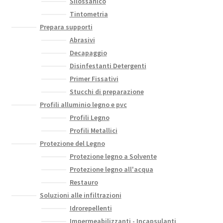
Silossanico
Tintometria
Prepara supporti
Abrasivi
Decapaggio
Disinfestanti Detergenti
Primer Fissativi
Stucchi di preparazione
Profili alluminio legno e pvc
Profili Legno
Profili Metallici
Protezione del Legno
Protezione legno a Solvente
Protezione legno all'acqua
Restauro
Soluzioni alle infiltrazioni
Idrorepellenti
Impermeabilizzanti - Incapsulanti