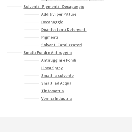
Solventi - Pigmenti - Decapaggio
Additivi per Pitture
Decapaggio
Disinfestanti Detergenti
Pigmenti
Solventi Catalizzatori
Smalti Fondi e Antiruggini
Antiruggini e Fondi
Linea Spray
Smalti a solvente
Smalti ad Acqua
Tintometria
Vernici Industria