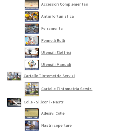
Accessori Complementari
Antinfortunistica
Ferramenta
Pennelli Rulli
Utensili Elettrici
Utensili Manuali
Cartelle Tintometria Servizi
Cartelle Tintometria Servizi
Colle - Siliconi - Nastri
Adesivi Colle
Nastri coperture