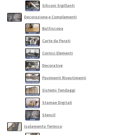
Siliconi Sigillanti
Decorazione e Complementi
Battiscopa
Carte da Parati
Cornici Elementi
Decorative
Pavimenti Rivestimenti
Sistemi Tendaggi
Stampe Digitali
Stencil
Isolamento Termico