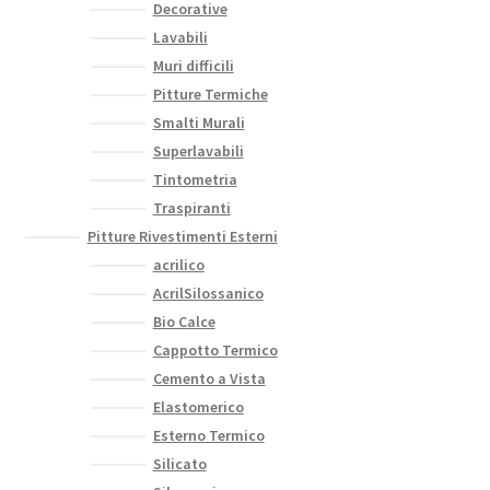
Decorative
Lavabili
Muri difficili
Pitture Termiche
Smalti Murali
Superlavabili
Tintometria
Traspiranti
Pitture Rivestimenti Esterni
acrilico
AcrilSilossanico
Bio Calce
Cappotto Termico
Cemento a Vista
Elastomerico
Esterno Termico
Silicato