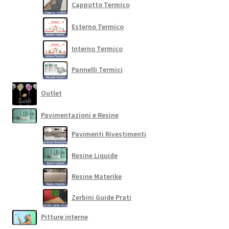
Cappotto Termico
Esterno Termico
Interno Termico
Pannelli Termici
Outlet
Pavimentazioni e Resine
Pavimenti Rivestimenti
Resine Liquide
Resine Materike
Zerbini Guide Prati
Pitture interne