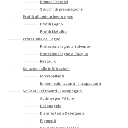
Primer Fissativi
Stucchi di preparazione
Profili alluminio legno e pvc
Profili Legno
Profili Metallici
Protezione del Legno
Protezione legno a Solvente
Protezione legno all'acqua
Restauro
Soluzioni alle infiltrazioni
Idrorepellenti
Impermeabilizzanti - Incapsulanti
Solventi - Pigmenti - Decapaggio
Additivi per Pitture
Decapaggio
Disinfestanti Detergenti
Pigmenti