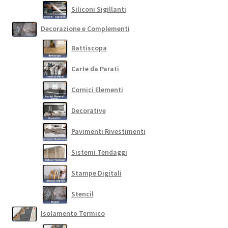
Siliconi Sigillanti
Decorazione e Complementi
Battiscopa
Carte da Parati
Cornici Elementi
Decorative
Pavimenti Rivestimenti
Sistemi Tendaggi
Stampe Digitali
Stencil
Isolamento Termico