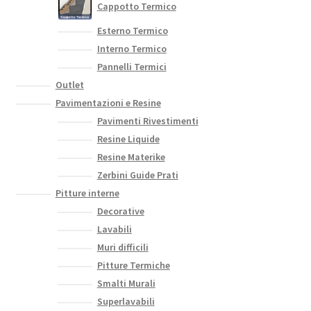
Cappotto Termico
Esterno Termico
Interno Termico
Pannelli Termici
Outlet
Pavimentazioni e Resine
Pavimenti Rivestimenti
Resine Liquide
Resine Materike
Zerbini Guide Prati
Pitture interne
Decorative
Lavabili
Muri difficili
Pitture Termiche
Smalti Murali
Superlavabili