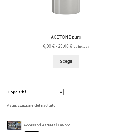
ACETONE puro
Fascia
6,00
€
-
28,00
€
iva inclusa
di
Questo
prezzo:
Scegli
prodotto
da
ha
6,00 €
più
a
varianti.
28,00 €
Le
opzioni
Visualizzazione del risultato
possono
essere
scelte
Accessori Attrezzi Lavoro
nella