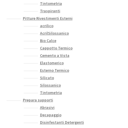
Tintometria
Traspiranti
Pitture Rivestimenti Esterni
acrilico
AcrilSilossanico
Bio Calce
Cappotto Termico
Cemento a Vista
Elastomerico
Esterno Termico
Silicato
Silossanico
Tintometria
Prepara supporti
Abrasivi
Decapaggio
Disinfestanti Detergenti