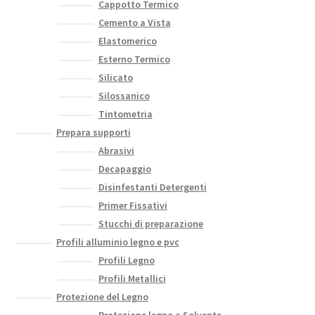
Cappotto Termico
Cemento a Vista
Elastomerico
Esterno Termico
Silicato
Silossanico
Tintometria
Prepara supporti
Abrasivi
Decapaggio
Disinfestanti Detergenti
Primer Fissativi
Stucchi di preparazione
Profili alluminio legno e pvc
Profili Legno
Profili Metallici
Protezione del Legno