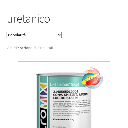
Pagamento sicuro
uretanico
Privacy Policy
Termini e condizioni d’uso
Popolarità
Visualizzazione di 3 risultati