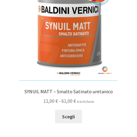
possono
essere
scelte
nella
pagina
del
prodotto
SYNUIL MATT – Smalto Satinato uretanico
Fascia
11,00
€
-
61,00
€
iva inclusa
di
Questo
prezzo:
Scegli
prodotto
da
ha
11,00 €
più