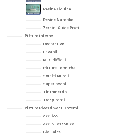
Resine Liquide
Resine Materike
Zerbini Guide Prati
Pitture interne
Decorative
Lavabili
Muri difficili
Pitture Termiche
Smalti Murali
Superlavabili
Tintometria
Traspiranti
Pitture Rivestimenti Esterni
acrilico
AcrilSilossanico
Bio Calce