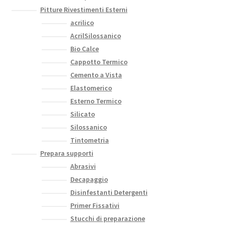
Pitture Rivestimenti Esterni
acrilico
AcrilSilossanico
Bio Calce
Cappotto Termico
Cemento a Vista
Elastomerico
Esterno Termico
Silicato
Silossanico
Tintometria
Prepara supporti
Abrasivi
Decapaggio
Disinfestanti Detergenti
Primer Fissativi
Stucchi di preparazione