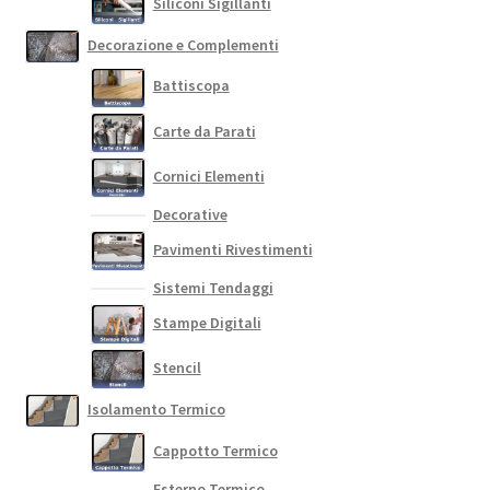
Siliconi Sigillanti
Decorazione e Complementi
Battiscopa
Carte da Parati
Cornici Elementi
Decorative
Pavimenti Rivestimenti
Sistemi Tendaggi
Stampe Digitali
Stencil
Isolamento Termico
Cappotto Termico
Esterno Termico