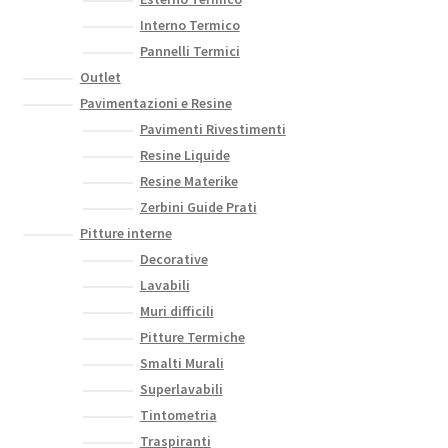
Interno Termico
Pannelli Termici
Outlet
Pavimentazioni e Resine
Pavimenti Rivestimenti
Resine Liquide
Resine Materike
Zerbini Guide Prati
Pitture interne
Decorative
Lavabili
Muri difficili
Pitture Termiche
Smalti Murali
Superlavabili
Tintometria
Traspiranti