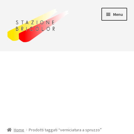
Vai
Vai
Menu
alla
al
navigazione
contenuto
Home
Carrello
Chi siamo
Consegna
Il mio account
Home
Prodotti taggati “verniciatura a spruzzo”
Pagamento