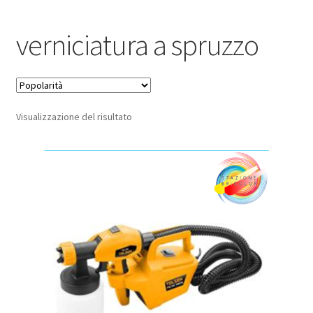
Pagamento sicuro
verniciatura a spruzzo
Privacy Policy
Termini e condizioni d’uso
Visualizzazione del risultato