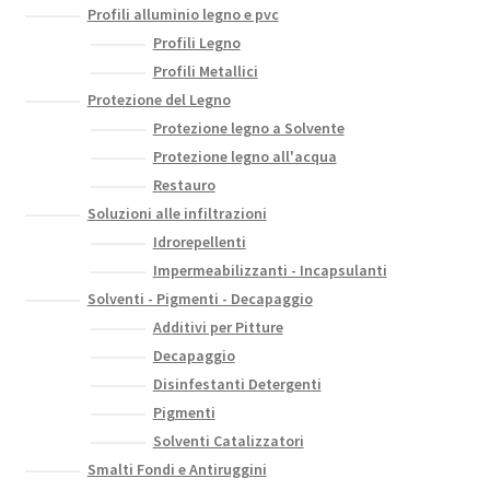
Profili alluminio legno e pvc
Profili Legno
Profili Metallici
Protezione del Legno
Protezione legno a Solvente
Protezione legno all'acqua
Restauro
Soluzioni alle infiltrazioni
Idrorepellenti
Impermeabilizzanti - Incapsulanti
Solventi - Pigmenti - Decapaggio
Additivi per Pitture
Decapaggio
Disinfestanti Detergenti
Pigmenti
Solventi Catalizzatori
Smalti Fondi e Antiruggini