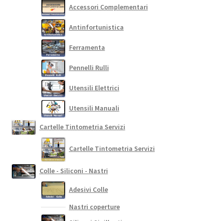
Accessori Complementari
Antinfortunistica
Ferramenta
Pennelli Rulli
Utensili Elettrici
Utensili Manuali
Cartelle Tintometria Servizi
Cartelle Tintometria Servizi
Colle - Siliconi - Nastri
Adesivi Colle
Nastri coperture