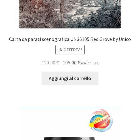
Carta da parati scenografica UN36105 Red Grove by Unico
IN OFFERTA!
Il
Il
120,00
€
105,00
€
iva inclusa
prezzo
prezzo
originale
attuale
Aggiungi al carrello
era:
è:
120,00 €.
105,00 €.