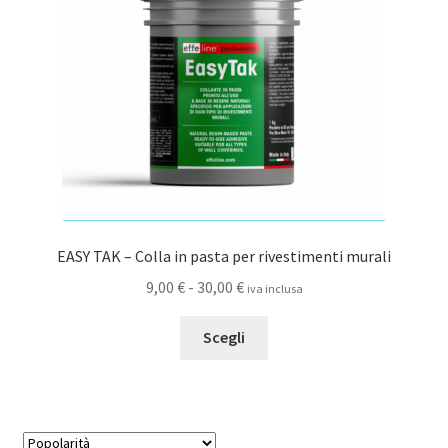
EASY TAK – Colla in pasta per rivestimenti murali
Fascia
9,00
€
-
30,00
€
iva inclusa
di
Questo
prezzo:
Scegli
prodotto
da
ha
9,00 €
più
a
varianti.
30,00 €