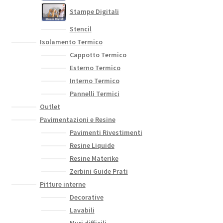
Stampe Digitali
Stencil
Isolamento Termico
Cappotto Termico
Esterno Termico
Interno Termico
Pannelli Termici
Outlet
Pavimentazioni e Resine
Pavimenti Rivestimenti
Resine Liquide
Resine Materike
Zerbini Guide Prati
Pitture interne
Decorative
Lavabili
Muri difficili