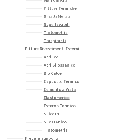
Pitture Termiche
Smalti Murali
Superlavabili
Tintometria
Traspiranti
Pitture Rivestimenti Esterni
acrilico
AcrilSilossanico
Bio Calce
Cappotto Termico
Cemento a Vista
Elastomerico
Esterno Termico
Silicato
Silossanico
Tintometria
Prepara supporti