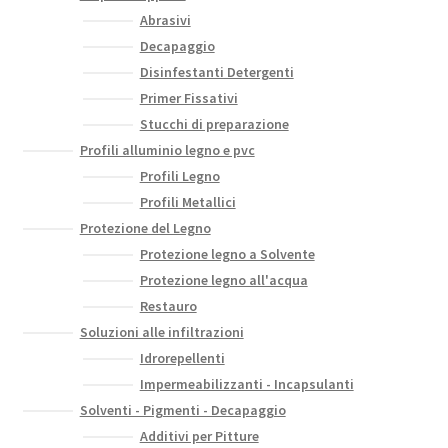
Abrasivi
Decapaggio
Disinfestanti Detergenti
Primer Fissativi
Stucchi di preparazione
Profili alluminio legno e pvc
Profili Legno
Profili Metallici
Protezione del Legno
Protezione legno a Solvente
Protezione legno all'acqua
Restauro
Soluzioni alle infiltrazioni
Idrorepellenti
Impermeabilizzanti - Incapsulanti
Solventi - Pigmenti - Decapaggio
Additivi per Pitture