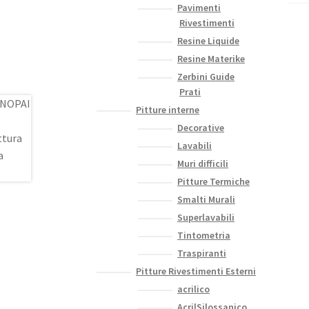
Pavimenti
Rivestimenti
Resine Liquide
Resine Materike
Zerbini Guide
Prati
Pitture interne
Decorative
Lavabili
Muri difficili
Pitture Termiche
Smalti Murali
Superlavabili
Tintometria
Traspiranti
Pitture Rivestimenti Esterni
acrilico
AcrilSilossanico