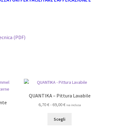
cnica (PDF)
QUANTIKA – Pittura Lavabile
nte
Fascia
6,70
€
-
69,00
€
iva inclusa
di
Questo
prezzo:
Scegli
prodotto
da
ha
6,70 €
to
più
a