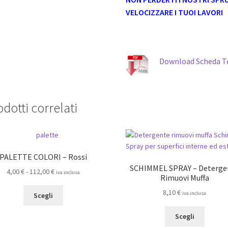
VELOCIZZARE I TUOI LAVORI
Download Scheda Te
dotti correlati
PALETTE COLORI – Rossi
SCHIMMEL SPRAY – Deterge
Fascia
4,00
€
-
112,00
€
iva inclusa
Rimuovi Muffa
di
Questo
8,10
€
prezzo:
iva inclusa
Scegli
prodotto
da
Questo
ha
4,00 €
Scegli
prodot
più
a