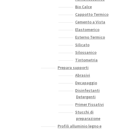
Bio Calce
Cappotto Termico
Cemento a Vista
Elastomerico
Esterno Termico
Silicato
Silossanico
Tintometria
Prepara supporti
Abrasivi
Decapaggio
Disinfestanti
Detergenti
Primer Fissativi
Stucchi di
preparazione
Profili alluminio legno e