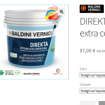
DIREKT
🔍
extra 
87,00
€
iva i
Litri
Colore
DIREKTA