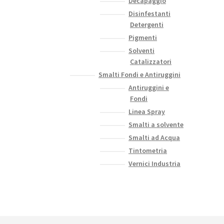
Decapaggio
Disinfestanti
Detergenti
Pigmenti
Solventi
Catalizzatori
Smalti Fondi e Antiruggini
Antiruggini e
Fondi
Linea Spray
Smalti a solvente
Smalti ad Acqua
Tintometria
Vernici Industria