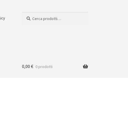
Cerca:
Cerca
licy
0,00
€
0 prodotti