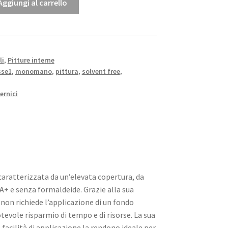
Aggiungi al carrello
li
,
Pitture interne
sse1
,
monomano
,
pittura
,
solvent free
,
ernici
caratterizzata da un’elevata copertura, da
A+ e senza formaldeide. Grazie alla sua
non richiede l’applicazione di un fondo
evole risparmio di tempo e di risorse. La sua
a facilità di applicazione la rendono ideale per