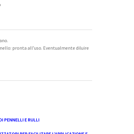
o
ano.
nnello: pronta all’uso. Eventualmente diluire
I PENNELLI E RULLI
ZZATORI PER FACILITARE L’APPLICAZIONE E