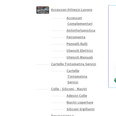
Accessori Attrezzi Lavoro
Accessori
Complementari
Antinfortunistica
Ferramenta
Pennelli Rulli
Utensili Elettrici
Utensili Manuali
Cartelle Tintometria Servizi
Cartelle
Tintometria
Servizi
Colle - Siliconi - Nastri
Adesivi Colle
Nastri coperture
Siliconi Sigillanti
Decorazione e