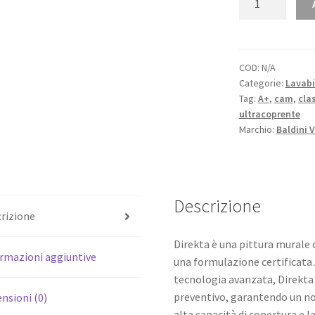
-
Pittura
murale
extra
COD:
N/A
Categorie:
Lavabi
coprente
Tag:
A+
,
cam
,
cla
opaca
ultracoprente
quantità
Marchio:
Baldini V
Descrizione
rizione
Direkta è una pittura murale 
rmazioni aggiuntive
una formulazione certificata 
tecnologia avanzata, Direkta 
preventivo, garantendo un not
nsioni (0)
alta capacità di copertura e l