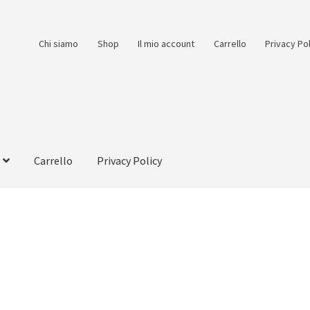
Chi siamo
Shop
Il mio account
Carrello
Privacy Po
Carrello
Privacy Policy
count
Pagamento
Pagamento sicuro
Privacy Policy