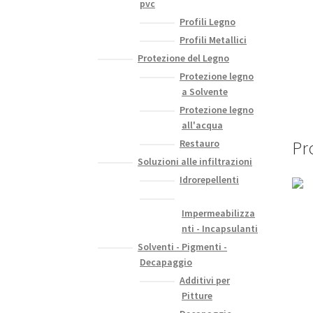
pvc
Profili Legno
Profili Metallici
Protezione del Legno
Protezione legno
a Solvente
Protezione legno
all'acqua
Pro
Restauro
Soluzioni alle infiltrazioni
Idrorepellenti
Impermeabilizza
nti - Incapsulanti
Solventi - Pigmenti -
Decapaggio
Additivi per
Pitture