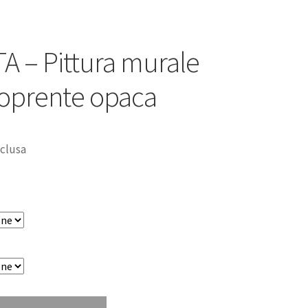
A – Pittura murale
coprente opaca
nclusa