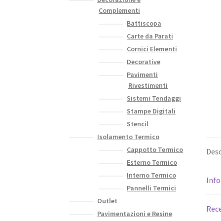
Complementi
Battiscopa
Carte da Parati
Cornici Elementi
Decorative
Pavimenti
Rivestimenti
Sistemi Tendaggi
Stampe Digitali
Stencil
Isolamento Termico
Cappotto Termico
Desc
Esterno Termico
Interno Termico
Info
Pannelli Termici
Outlet
Rece
Pavimentazioni e Resine