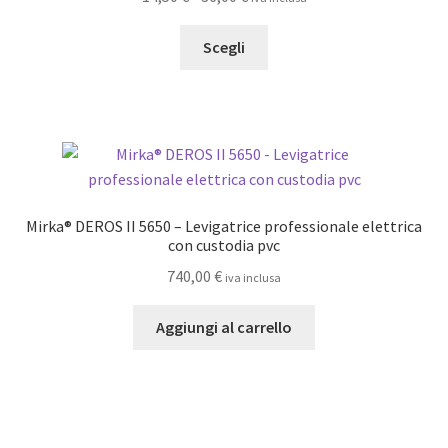
scelte
di
nella
Questo
prezzo:
Scegli
pagina
prodotto
da
del
ha
14,50 €
prodotto
più
a
varianti.
36,00 €
Le
opzioni
possono
Mirka® DEROS II 5650 – Levigatrice professionale elettrica
essere
con custodia pvc
scelte
740,00
€
iva inclusa
nella
pagina
Aggiungi al carrello
del
prodotto