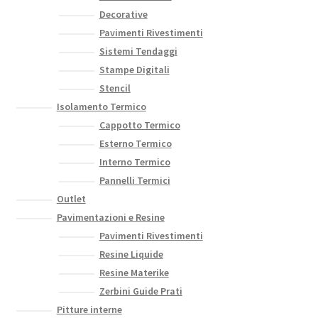
Decorative
Pavimenti Rivestimenti
Sistemi Tendaggi
Stampe Digitali
Stencil
Isolamento Termico
Cappotto Termico
Esterno Termico
Interno Termico
Pannelli Termici
Outlet
Pavimentazioni e Resine
Pavimenti Rivestimenti
Resine Liquide
Resine Materike
Zerbini Guide Prati
Pitture interne