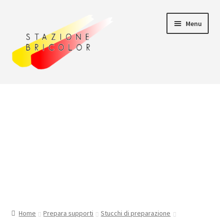
Vai
Vai
Menu
alla
al
navigazione
contenuto
Home
Carrello
Chi siamo
Consegna
Il mio account
Home
Prepara supporti
Stucchi di preparazione
Pagamento