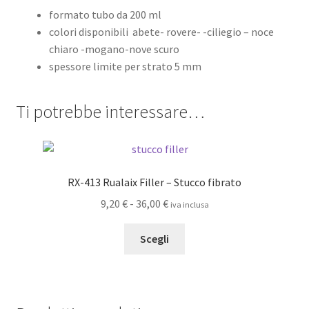
formato tubo da 200 ml
colori disponibili abete- rovere- -ciliegio – noce
chiaro -mogano-nove scuro
spessore limite per strato 5 mm
Ti potrebbe interessare…
RX-413 Rualaix Filler – Stucco fibrato
Fascia
9,20
€
-
36,00
€
iva inclusa
di
Questo
prezzo:
Scegli
prodotto
da
ha
9,20 €
più
a
varianti.
36,00 €