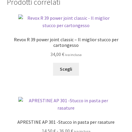
Prodotti correlati
Le
opzioni
possono
essere
scelte
Revox R 39 power joint classic – Il miglior stucco per
nella
cartongesso
pagina
34,00
€
del
iva inclusa
prodotto
Questo
Scegli
prodotto
ha
più
varianti.
Le
opzioni
possono
APRESTINE AP 301 -Stucco in pasta per rasature
essere
Fascia
14,50
€
-
36,00
€
iva inclusa