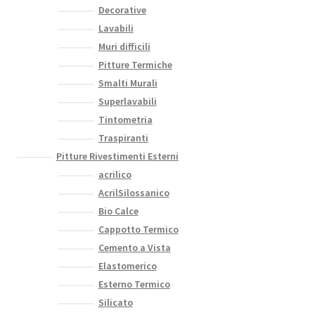
Decorative
Lavabili
Muri difficili
Pitture Termiche
Smalti Murali
Superlavabili
Tintometria
Traspiranti
Pitture Rivestimenti Esterni
acrilico
AcrilSilossanico
Bio Calce
Cappotto Termico
Cemento a Vista
Elastomerico
Esterno Termico
Silicato