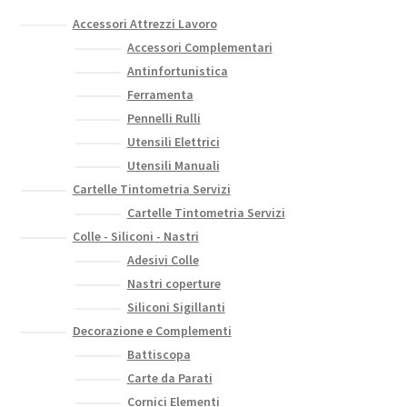
Accessori Attrezzi Lavoro
Accessori Complementari
Antinfortunistica
Ferramenta
Pennelli Rulli
Utensili Elettrici
Utensili Manuali
Cartelle Tintometria Servizi
Cartelle Tintometria Servizi
Colle - Siliconi - Nastri
Adesivi Colle
Nastri coperture
Siliconi Sigillanti
Decorazione e Complementi
Battiscopa
Carte da Parati
Cornici Elementi