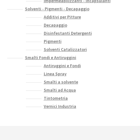
Impermeabilizzanti - Incapsulanti
Solventi - Pigmenti - Decapaggio
Additivi per Pitture
Decapaggio
Disinfestanti Detergenti
Pigmenti
Solventi Catalizzatori
Smalti Fondi e Antiruggini
Antiruggini e Fondi
Linea Spray
Smalti a solvente
Smalti ad Acqua
Tintometria
Vernici Industria