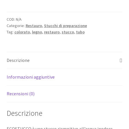
pasta
per
legno
COD:
N/A
Categorie:
Restauro
,
Stucchi di preparazione
colorato
Tag:
colorato
,
legno
,
restauro
,
stucco
,
tubo
tubo
200
gr
quantità
Descrizione
Informazioni aggiuntive
Recensioni (0)
Descrizione
ECOSTUCCO è uno stucco riempitivo all’acqua inodore